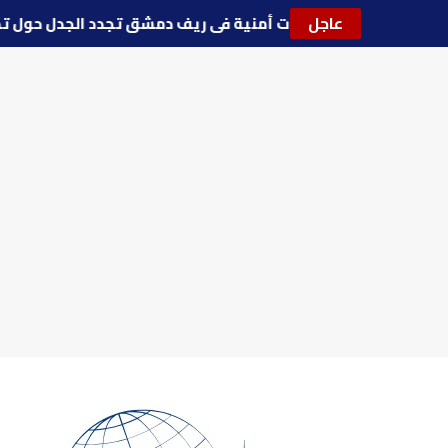
عاجل
🔵
توترات أمنية في ريف دمشق تجدد الجدل حول