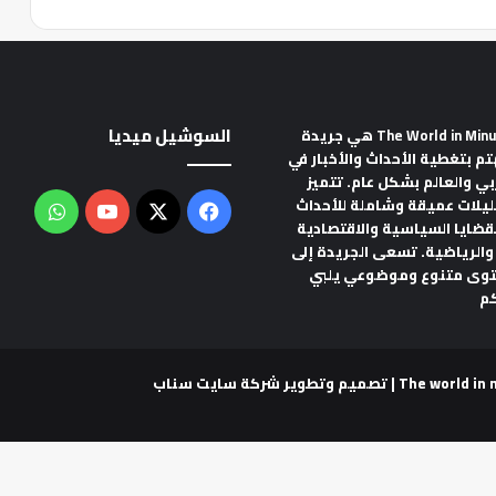
السوشيل ميديا
هي جريدة
تم بتغطية الأحداث والأخبار في
ربي والعالم بشكل عام. تتميز
ليلات عميقة وشاملة للأحداث
‫X
فيسبوك
‫YouTube
واتس
لقضايا السياسية والاقتصادية
والرياضية. تسعى الجريدة إلى
توى متنوع وموضوعي يلبي
م
شركة سايت سناب