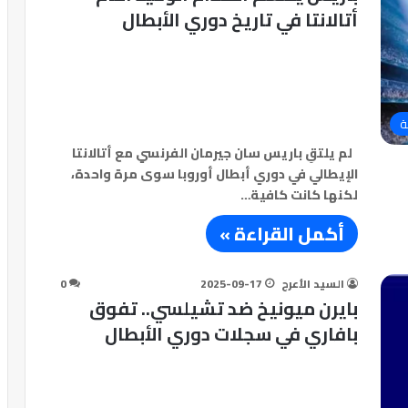
أتالانتا في تاريخ دوري الأبطال
ة
لم يلتقِ باريس سان جيرمان الفرنسي مع أتالانتا
الإيطالي في دوري أبطال أوروبا سوى مرة واحدة،
لكنها كانت كافية…
أكمل القراءة »
السيد الأعرج
2025-09-17
0
بايرن ميونيخ ضد تشيلسي.. تفوق
بافاري في سجلات دوري الأبطال