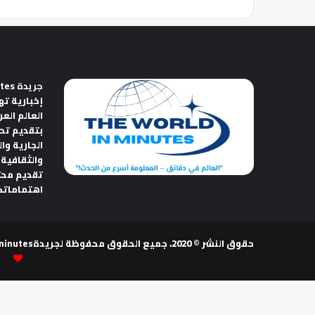
جريدة The World in Minutes
إخبارية ته
العالم الع
بتقديم تح
الجارية وا
والثقافية 
تقديم مح
اهتماماتك
حقوق النشر © 2020، جميع الحقوق محفوظة لجريدةThe world in minutes | تصميم وتطوير