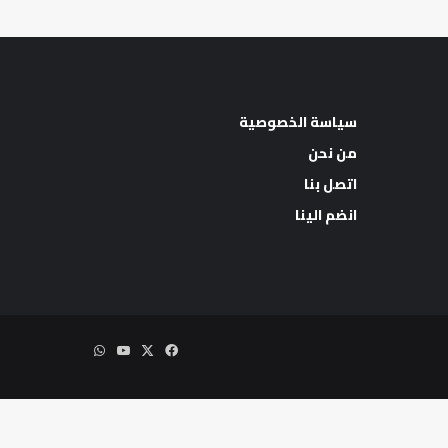
سياسة الخصوصية
من نحن
اتصل بنا
اب
انضم الينا
‫X
فيسبوك
‫YouTube
واتساب