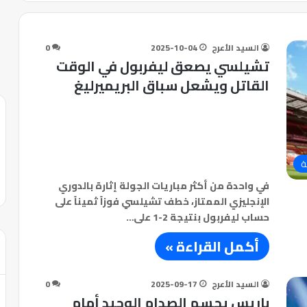
السيد الأعرج
2025-10-04
0
تشيلسي يصعق ليفربول في الوقت
القاتل ويشعل سباق البريميرليغ
ة
في واحدة من أكثر مباريات الجولة إثارة بالدوري
الإنجليزي الممتاز، خطف تشيلسي فوزاً ثميناً على
حساب ليفربول بنتيجة 2-1 على…
أكمل القراءة »
السيد الأعرج
2025-09-17
0
باريس يحسم الصدام الوحيد أمام