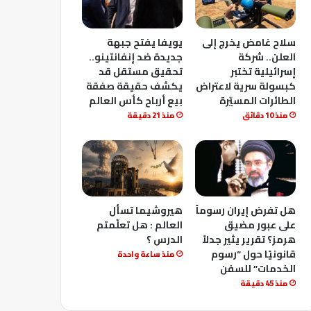
سلاح غامض يخرج إلى
يويفا يفتح جبهة
العلن.. شركة
جديدة ضد إنفانتينو..
إسرائيلية تختبر
تحقيق مستقل قد
كبسولة سرية لاعتراض
يكشف حقيقة صفقة
الطائرات المسيّرة
بيع أرباح كأس العالم
منذ 10 دقائق
منذ 21 دقيقة
هل تفرض إيران رسوماً
هيروشيما تسأل
على عبور مضيق
العالم : هل تعلّمتم
هرمز؟ تقرير يثير جدلاً
الدرس ؟
قانونيًا حول “رسوم
منذ ساعة واحدة
الخدمات” للسفن
منذ 45 دقيقة