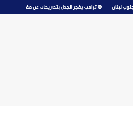
رى جنوب لبنان
🔵
ترامب يفجر الجدل بتصريحات عن مفاوضات إي