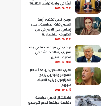
ك
u
ب
آمنًا في ولاية ترامب الثانية؟
b
2025-04-07
e
رودي نبيل تكتب: أزمة
المصروفات الدراسية.. عبء
إضافي على الأسر في ظل
الظروف الاقتصادية
2025-09-13
ترامب في موقف دفاعي بعد
تسريب رساله خادشة في
قضية ابستين
2025-07-20
نقيب الفلاحين: زيادة أسعار
السولار والبنزين يزعج
المزارعين ويزيد الاعباء
عليهم
2025-10-17
فايننشال تايمز: مراجعة
دفاعية مرتقبة تدعو لتوسيع