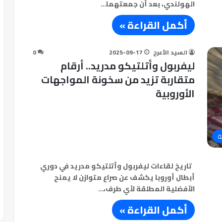
الهولندي، بعد أن جمعتهما…
أكمل القراءة »
السيد الأعرج
2025-09-17
0
ليفربول وأتلتيكو مدريد.. أرقام
متقاربة تزيد من سخونة المواجهات
الأوروبية
ة
تاريخ لقاءات ليفربول وأتلتيكو مدريد في دوري
أبطال أوروبا يكشف عن صراع متوازن لا يمنح
الأفضلية المطلقة لأي طرف،…
أكمل القراءة »