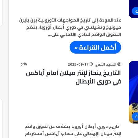
ة
عند العودة إلى تاريخ المواجهات الأوروبية بين بايرن
ميونيخ وتشيلسي في دوري أبطال أوروبا، يتضح
التفوق الواضح للنادي الألماني على…
أكمل القراءة »
السيد الأعرج
2025-09-17
0
التاريخ ينحاز لإنتر ميلان أمام أياكس
في دوري الأبطال
ة
تاريخ دوري أبطال أوروبا يكشف عن تفوق واضح
لإنتر ميلان الإيطالي على حساب أياكس أمستردام