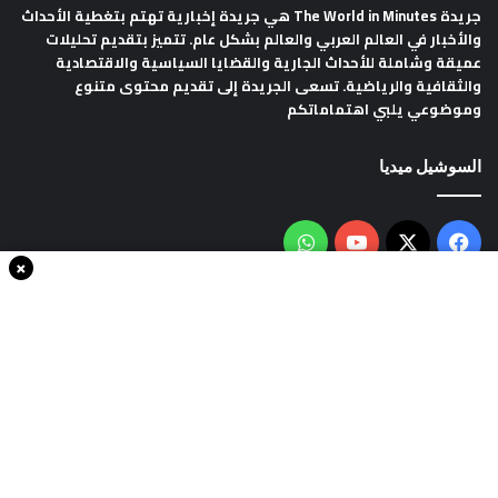
جريدة The World in Minutes
هي جريدة إخبارية تهتم بتغطية الأحداث
والأخبار في العالم العربي والعالم بشكل عام. تتميز بتقديم تحليلات
عميقة وشاملة للأحداث الجارية والقضايا السياسية والاقتصادية
والثقافية والرياضية. تسعى الجريدة إلى تقديم محتوى متنوع
وموضوعي يلبي اهتماماتكم
السوشيل ميديا
فيسبوك
‫X
‫YouTube
واتساب
×
سياسة الخصوصية
من نحن
اتصل بنا
انضم الينا