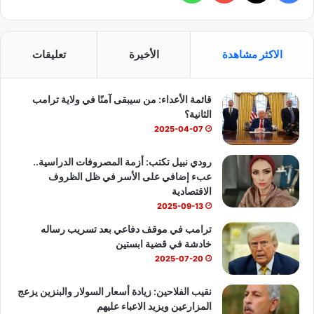
ي
X
Y
ا
س
o
ت
الاكثر مشاهدة
الأخيرة
تعليقات
ب
u
س
قائمة الأعداء: من سيبقى آمنًا في ولاية ترامب
و
T
ا
الثانية؟
ك
u
ب
2025-04-07
b
رودي نبيل تكتب: أزمة المصروفات الدراسية..
عبء إضافي على الأسر في ظل الظروف
e
الاقتصادية
2025-09-13
ترامب في موقف دفاعي بعد تسريب رساله
خادشة في قضية ابستين
2025-07-20
نقيب الفلاحين: زيادة أسعار السولار والبنزين يزعج
المزارعين ويزيد الاعباء عليهم