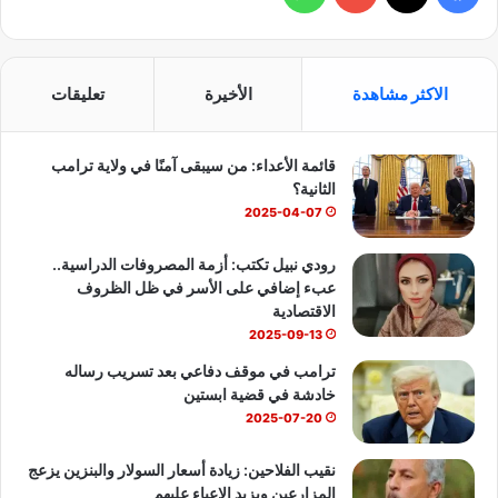
ي
X
Y
ا
س
o
ت
الاكثر مشاهدة
الأخيرة
تعليقات
ب
u
س
قائمة الأعداء: من سيبقى آمنًا في ولاية ترامب
و
T
ا
الثانية؟
ك
u
ب
2025-04-07
b
رودي نبيل تكتب: أزمة المصروفات الدراسية..
عبء إضافي على الأسر في ظل الظروف
e
الاقتصادية
2025-09-13
ترامب في موقف دفاعي بعد تسريب رساله
خادشة في قضية ابستين
2025-07-20
نقيب الفلاحين: زيادة أسعار السولار والبنزين يزعج
المزارعين ويزيد الاعباء عليهم