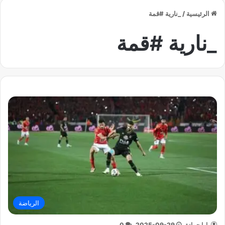
الرئيسية
/
_نارية #قمة
_نارية #قمة
الرياضة
يارا حمادة
2025-09-29
0