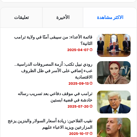
ي
X
Y
ا
س
o
ت
الاكثر مشاهدة
الأخيرة
تعليقات
ب
u
س
قائمة الأعداء: من سيبقى آمنًا في ولاية ترامب
و
T
ا
الثانية؟
ك
u
ب
2025-04-07
b
رودي نبيل تكتب: أزمة المصروفات الدراسية..
عبء إضافي على الأسر في ظل الظروف
e
الاقتصادية
2025-09-13
ترامب في موقف دفاعي بعد تسريب رساله
خادشة في قضية ابستين
2025-07-20
نقيب الفلاحين: زيادة أسعار السولار والبنزين يزعج
المزارعين ويزيد الاعباء عليهم
2025-10-17