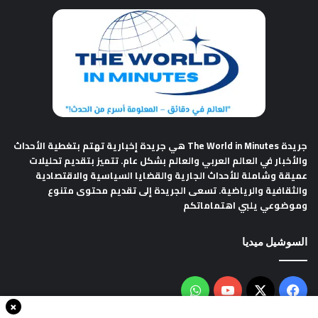
جريدة The World in Minutes
هي جريدة إخبارية تهتم بتغطية الأحداث
والأخبار في العالم العربي والعالم بشكل عام. تتميز بتقديم تحليلات
عميقة وشاملة للأحداث الجارية والقضايا السياسية والاقتصادية
والثقافية والرياضية. تسعى الجريدة إلى تقديم محتوى متنوع
وموضوعي يلبي اهتماماتكم
السوشيل ميديا
فيسبوك
‫X
‫YouTube
واتساب
×