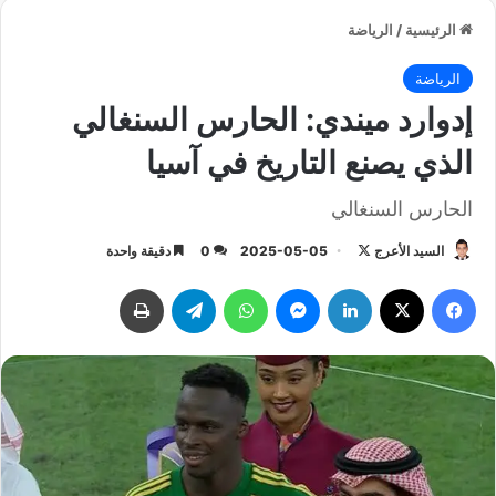
الرئيسية
/
الرياضة
الرياضة
إدوارد ميندي: الحارس السنغالي
الذي يصنع التاريخ في آسيا
الحارس السنغالي
السيد الأعرج
ت
2025-05-05
0
دقيقة واحدة
ا
فيسبوك
‫X
لينكدإن
ماسنجر
واتساب
تيلقرام
طباعة
ب
ع
ع
ل
ى
X