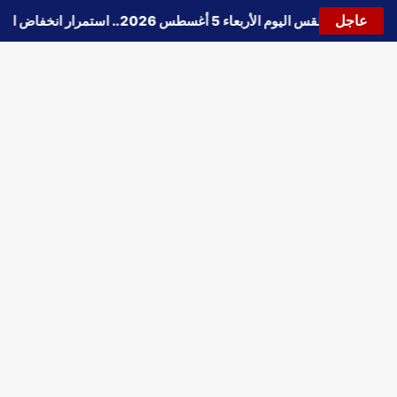
عاجل
🔵
حالة الطقس اليوم الأربعاء 5 أغسطس 2026.. استمرار انخفاض الحرارة وتحذيرات من الشبورة واضطراب الملاحة