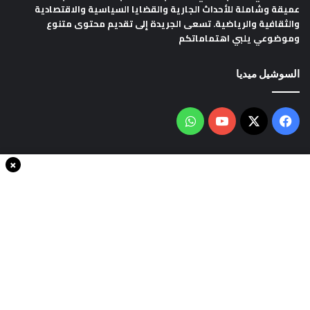
عميقة وشاملة للأحداث الجارية والقضايا السياسية والاقتصادية
والثقافية والرياضية. تسعى الجريدة إلى تقديم محتوى متنوع
وموضوعي يلبي اهتماماتكم
السوشيل ميديا
فيسبوك
‫X
‫YouTube
واتساب
×
سياسة الخصوصية
من نحن
اتصل بنا
انضم الينا
حقوق النشر © 2020، جميع الحقوق محفوظة لجريدةThe world in minutes
| تصميم وتطوير
شركة سايت سناب