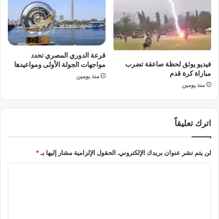
ت
ا
ت
ل
ح
أ
و
ط
ل
ف
ا
قرعة الدوري المصري تحدد
ا
ل
فيديو يوثق لحظة صاعقة تضرب
مواجهات الجولة الأولى ومواعيدها
ل
ر
مباراة كرة قدم
منذ يومين
ج
غ
منذ يومين
ر
ب
ي
ة
م
ف
اترك تعليقاً
ة
ي
أ
ا
م
ل
لن يتم نشر عنوان بريدك الإلكتروني.
الحقول الإلزامية مشار إليها بـ
*
ن
م
ج
ص
ا
ا
ا
ة
ل
ل
؟
ح
ت
ة
ع
إ