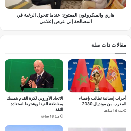
ع
م
م
ي
ا
ك
هاري والميكروفون المفتوح: عندما تتحول الرغبة في
ل
ر
المصالحة إلى عرض إعلامي
م
و
ج
ف
ت
و
مقالات ذات صلة
م
ن
ع
ا
ي
ل
:
م
ه
ف
ل
ت
أ
و
ك
ح
ي
:
أحزاب إسبانية تطالب بإقصاء
الاتحاد الأوروبي لكرة القدم يتمسك
ا
ع
المغرب من مونديال 2030
بمقاطعة الفيفا ويشترط استعادة
س
ن
الثقة
منذ 14 ساعة
ط
د
منذ 18 ساعة
ع
م
ا
ا
م