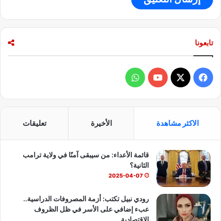
تابعونا
ف
و
ي
X
Y
ا
س
o
ت
الاكثر مشاهدة
الأخيرة
تعليقات
ب
u
س
قائمة الأعداء: من سيبقى آمنًا في ولاية ترامب
و
T
ا
الثانية؟
ك
u
ب
2025-04-07
b
رودي نبيل تكتب: أزمة المصروفات الدراسية..
عبء إضافي على الأسر في ظل الظروف
e
الاقتصادية