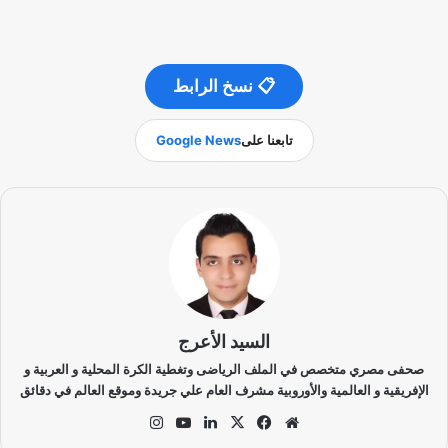
📋 نسخ الرابط
تابعنا على
Google News
السيد الأعرج
صحفى مصري متخصص في الملف الرياضى وتغطية الكرة المحلية و العربية و
الإفريقية و العالمية والأوروبية مشرف العام علي جريدة وموقع العالم في دقائق
موق
في
‫X
لينك
‫Yo
انس
ع
سب
دإن
uT
تقر