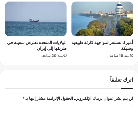
ص
ل
ل
م
ا
ؤ
ن
ه
أ
ل
و
ل
ر
ل
أميركا تستنفر لمواجهة كارثة طبيعية
الولايات المتحدة تعترض سفينة في
و
ح
وشيكة
طريقها إلى إيران
ب
ص
منذ 18 ساعة
منذ 20 ساعة
ا
و
ب
ل
ع
ع
د
ل
اترك تعليقاً
م
ي
ح
ه
ا
لن يتم نشر عنوان بريدك الإلكتروني.
الحقول الإلزامية مشار إليها بـ
*
؟
و
و
ا
ل
ل
ة
م
ل
ك
ا
ت
س
ذ
ر
ع
ا