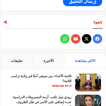
تابعونا
ف
و
ي
X
Y
ا
س
o
ت
الاكثر مشاهدة
الأخيرة
تعليقات
ب
u
س
قائمة الأعداء: من سيبقى آمنًا في ولاية ترامب
و
T
ا
الثانية؟
ك
u
ب
2025-04-07
b
رودي نبيل تكتب: أزمة المصروفات الدراسية..
عبء إضافي على الأسر في ظل الظروف
e