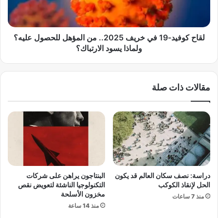
د
ف
ل
ي
ي
د
ن
-
لقاح كوفيد-19 في خريف 2025.. من المؤهل للحصول عليه؟
"
1
ولماذا يسود الارتباك؟
:
9
ث
ف
و
ي
مقالات ذات صلة
ن
خ
ب
ر
ر
ي
غ
ف
و
2
ت
0
و
2
ر
5
ي
.
دراسة: نصف سكان العالم قد يكون
البنتاجون يراهن على شركات
ب
.
الحل لإنقاذ الكوكب
التكنولوجيا الناشئة لتعويض نقص
ي
م
مخزون الأسلحة
منذ 7 ساعات
و
ن
منذ 14 ساعة
ي
ا