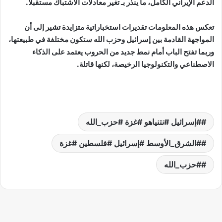
الدعم الإيراني الكامل، ما ينذر بـ تغير معادلات الاشتباك مستقبلًا.
تعكس هذه المعلومات تقديرات استخباراتية متزايدة تشير إلى أن
المواجهة القادمة بين إسرائيل وحزب الله ستكون مختلفة في طبيعتها،
وربما تفتح الباب أمام نمط جديد من الحروب يعتمد على الذكاء
الاصطناعي والتكنولوجيا الرخيصة، لكنها قاتلة.
#إسرائيل #نتنياهو #غزة #حزب_الله
#الشرق_الأوسط #إسرائيل #فلسطين #غزة
#حزب_الله