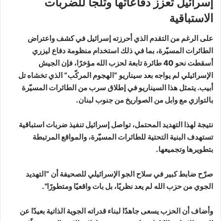
إسرائيل تعزز دفاعاتها وتلجأ للضربات
الاستباقية
على الرغم من التقدم الذي أحرزته إسرائيل في كشف واعتراض
الطائرات المسيّرة، بما في ذلك استخدام منظومة دفاع ليزري
أسقطت نحو 40 طائرة تابعة لحزب الله مؤخرًا، فإن الجيش
الإسرائيلي لم يواجه بعد سيناريو “الهجوم المركّب” الذي تخشاه تل
أبيب. يتمثل هذا السيناريو في إطلاق سرب من الطائرات المسيّرة
بالتوازي مع وابل من الصواريخ من جنوب لبنان.
نتيجة لهذا التهديد المحتمل، تواصل إسرائيل تنفيذ ضربات استباقية
تستهدف البنية التحتية للطائرات المسيّرة، والمواقع المرتبطة
بتطويرها وتجميعها.
صرّح ضابط كبير في سلاح الجو الإسرائيلي للصحيفة أن “التهديد
الجوي من حزب الله لم يعد نظريًا، بل بات واقعيًا ومتطورًا”.
وأضاف أن الحزب يسعى جاهدًا لبناء قدراته الجوية الذاتية بعيدًا عن