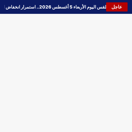
عاجل
🔵
حالة الطقس اليوم الأربعاء 5 أغسطس 2026.. استمرار انخفاض الحرارة وتحذيرات من الشبورة واضطراب الملاحة