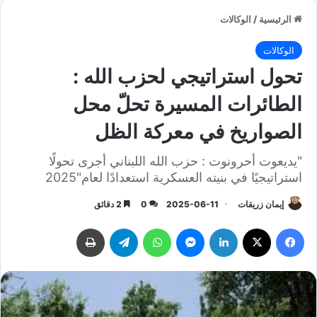
الرئيسية
/
الوكالات
الوكالات
تحول استراتيجي لحزب الله :
الطائرات المسيرة تحلّ محل
الصواريخ في معركة الظل
"يديعوت أحرونوت : حزب الله اللبناني أجرى تحولًا
استراتيجيًا في بنيته العسكرية استعدادًا لعام"2025
إيمان زريقات
2025-06-11
0
2 دقائق
فيسبوك
‫X
لينكدإن
ماسنجر
واتساب
تيلقرام
طباعة