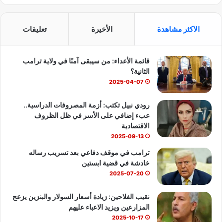
ي
X
Y
ا
س
o
ت
الاكثر مشاهدة
الأخيرة
تعليقات
ب
u
س
قائمة الأعداء: من سيبقى آمنًا في ولاية ترامب
و
T
ا
الثانية؟
ك
u
ب
2025-04-07
b
رودي نبيل تكتب: أزمة المصروفات الدراسية..
عبء إضافي على الأسر في ظل الظروف
e
الاقتصادية
2025-09-13
ترامب في موقف دفاعي بعد تسريب رساله
خادشة في قضية ابستين
2025-07-20
نقيب الفلاحين: زيادة أسعار السولار والبنزين يزعج
المزارعين ويزيد الاعباء عليهم
2025-10-17