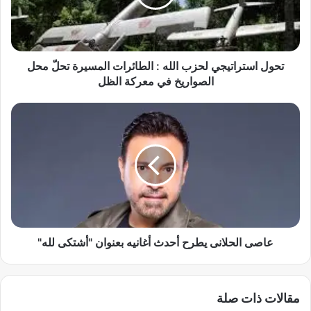
س
ت
ر
ا
ت
تحول استراتيجي لحزب الله : الطائرات المسيرة تحلّ محل
ي
الصواريخ في معركة الظل
ج
ي
ع
ل
ا
ح
ص
ز
ى
ب
ا
ا
ل
ل
ح
ل
ل
ه
ا
:
ن
عاصى الحلانى يطرح أحدث أغانيه بعنوان "أشتكى لله"
ا
ى
ل
ي
ط
ط
مقالات ذات صلة
ا
ر