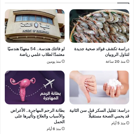
ئ
ح
ر
أ
ا
ح
ت
د
ا
ث
ل
أ
م
غ
س
ا
دراسة تكشف فوائد صحية جديدة
لو فاتتك هندسة.. 54 معهدًا هندسيًا
ي
ن
لتناول الروبيان
معتمدًا لطلاب علمي رياضة
ر
ي
منذ 20 ساعة
منذ يومين
ة
ه
ت
ب
ح
ع
لّ
ن
م
و
ح
ا
ل
ن
ا
"
دراسة: تقليل السكر قبل سن الثانية
بطانة الرحم المهاجرة.. الأعراض
ل
أ
قد يحمي الصحة مستقبلًا
والأسباب والعلاج وتأثيرها على
ص
ش
الحمل
منذ 5 أيام
و
ت
منذ 6 أيام
ا
ك