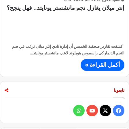
إنتر ميلان يغازل نجم مانشستر يونايتد.. فهل ينجح؟
كشفت تقارير صحفية الخميس أن إدارة نادي إنتر ميلان ترغب في ضم
النجم الدنماركي راسموس هويلوند لاعب مانشستر يونايتد…
أكمل القراءة »
تابعونا
ف
و
ي
X
Y
ا