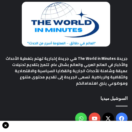
جريدة The World in Minutes
هي جريدة إخبارية تهتم بتغطية الأحداث
والأخبار في العالم العربي والعالم بشكل عام. تتميز بتقديم تحليلات
عميقة وشاملة للأحداث الجارية والقضايا السياسية والاقتصادية
والثقافية والرياضية. تسعى الجريدة إلى تقديم محتوى متنوع
وموضوعي يلبي اهتماماتكم
السوشيل ميديا
فيسبوك
‫X
‫YouTube
واتساب
×