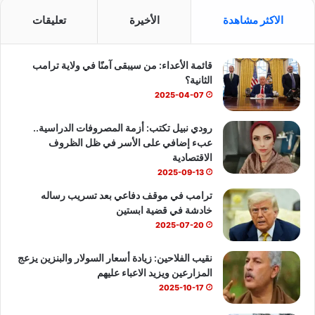
س
o
ت
الاكثر مشاهدة
الأخيرة
تعليقات
ب
u
س
قائمة الأعداء: من سيبقى آمنًا في ولاية ترامب
و
T
ا
الثانية؟
ك
u
ب
2025-04-07
b
رودي نبيل تكتب: أزمة المصروفات الدراسية..
عبء إضافي على الأسر في ظل الظروف
e
الاقتصادية
2025-09-13
ترامب في موقف دفاعي بعد تسريب رساله
خادشة في قضية ابستين
2025-07-20
نقيب الفلاحين: زيادة أسعار السولار والبنزين يزعج
المزارعين ويزيد الاعباء عليهم
2025-10-17