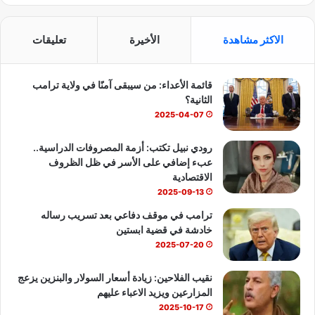
ي
X
Y
ا
س
o
ت
الاكثر مشاهدة
الأخيرة
تعليقات
ب
u
س
قائمة الأعداء: من سيبقى آمنًا في ولاية ترامب
و
T
ا
الثانية؟
ك
u
ب
2025-04-07
b
رودي نبيل تكتب: أزمة المصروفات الدراسية..
عبء إضافي على الأسر في ظل الظروف
e
الاقتصادية
2025-09-13
ترامب في موقف دفاعي بعد تسريب رساله
خادشة في قضية ابستين
2025-07-20
نقيب الفلاحين: زيادة أسعار السولار والبنزين يزعج
المزارعين ويزيد الاعباء عليهم
2025-10-17