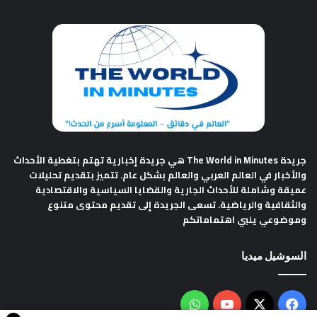
جريدة The World in Minutes
هي جريدة إخبارية تهتم بتغطية الأحداث
والأخبار في العالم العربي والعالم بشكل عام. تتميز بتقديم تحليلات
عميقة وشاملة للأحداث الجارية والقضايا السياسية والاقتصادية
والثقافية والرياضية. تسعى الجريدة إلى تقديم محتوى متنوع
وموضوعي يلبي اهتماماتكم
السوشيل ميديا
فيسبوك
‫X
‫YouTube
واتساب