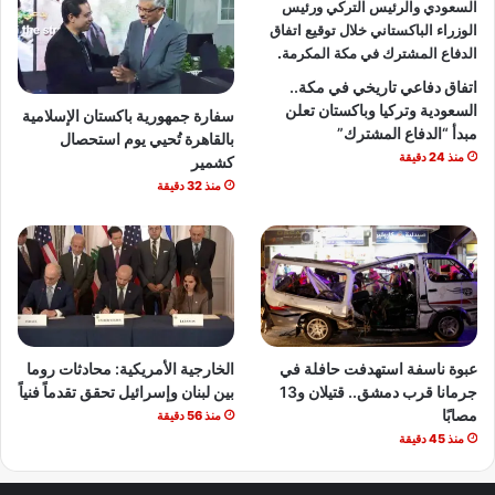
اتفاق دفاعي تاريخي في مكة..
السعودية وتركيا وباكستان تعلن
سفارة جمهورية باكستان الإسلامية
مبدأ “الدفاع المشترك”
بالقاهرة تُحيي يوم استحصال
منذ 24 دقيقة
كشمير
منذ 32 دقيقة
عبوة ناسفة استهدفت حافلة في
الخارجية الأمريكية: محادثات روما
جرمانا قرب دمشق.. قتيلان و13
بين لبنان وإسرائيل تحقق تقدماً فنياً
مصابًا
منذ 56 دقيقة
منذ 45 دقيقة