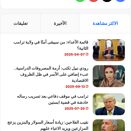
ي
X
Y
ا
س
o
ت
الاكثر مشاهدة
الأخيرة
تعليقات
ب
u
س
قائمة الأعداء: من سيبقى آمنًا في ولاية ترامب
و
T
ا
الثانية؟
ك
u
ب
2025-04-07
b
رودي نبيل تكتب: أزمة المصروفات الدراسية..
عبء إضافي على الأسر في ظل الظروف
e
الاقتصادية
2025-09-13
ترامب في موقف دفاعي بعد تسريب رساله
خادشة في قضية ابستين
2025-07-20
نقيب الفلاحين: زيادة أسعار السولار والبنزين يزعج
المزارعين ويزيد الاعباء عليهم