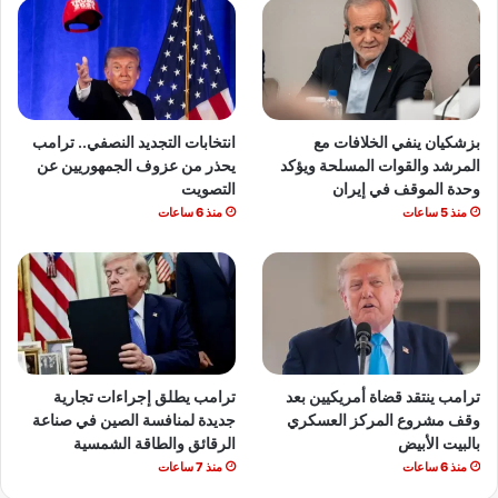
بزشكيان ينفي الخلافات مع
انتخابات التجديد النصفي.. ترامب
المرشد والقوات المسلحة ويؤكد
يحذر من عزوف الجمهوريين عن
وحدة الموقف في إيران
التصويت
منذ 5 ساعات
منذ 6 ساعات
ترامب ينتقد قضاة أمريكيين بعد
ترامب يطلق إجراءات تجارية
وقف مشروع المركز العسكري
جديدة لمنافسة الصين في صناعة
بالبيت الأبيض
الرقائق والطاقة الشمسية
منذ 6 ساعات
منذ 7 ساعات