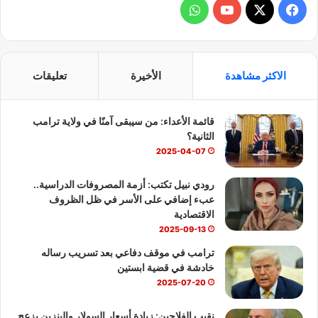
ف
و
ي
X
Y
ا
س
o
ت
الاكثر مشاهدة
الأخيرة
تعليقات
ب
u
س
قائمة الأعداء: من سيبقى آمنًا في ولاية ترامب
و
T
ا
الثانية؟
ك
u
ب
2025-04-07
b
رودي نبيل تكتب: أزمة المصروفات الدراسية..
عبء إضافي على الأسر في ظل الظروف
e
الاقتصادية
2025-09-13
ترامب في موقف دفاعي بعد تسريب رساله
خادشة في قضية ابستين
2025-07-20
نقيب الفلاحين: زيادة أسعار السولار والبنزين يزعج