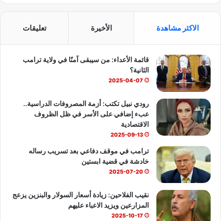
ي
X
Y
ا
س
o
ت
الاكثر مشاهدة
الأخيرة
تعليقات
ب
u
س
قائمة الأعداء: من سيبقى آمنًا في ولاية ترامب
و
T
ا
الثانية؟
ك
u
ب
2025-04-07
b
رودي نبيل تكتب: أزمة المصروفات الدراسية..
عبء إضافي على الأسر في ظل الظروف
e
الاقتصادية
2025-09-13
ترامب في موقف دفاعي بعد تسريب رساله
خادشة في قضية ابستين
2025-07-20
نقيب الفلاحين: زيادة أسعار السولار والبنزين يزعج
المزارعين ويزيد الاعباء عليهم
2025-10-17