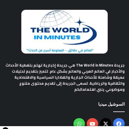
جريدة The World in Minutes
هي جريدة إخبارية تهتم بتغطية الأحداث
والأخبار في العالم العربي والعالم بشكل عام. تتميز بتقديم تحليلات
عميقة وشاملة للأحداث الجارية والقضايا السياسية والاقتصادية
والثقافية والرياضية. تسعى الجريدة إلى تقديم محتوى متنوع
وموضوعي يلبي اهتماماتكم
السوشيل ميديا
فيسبوك
‫X
‫YouTube
واتساب