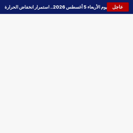
عاجل
حالة الطقس اليوم الأربعاء 5 أغسطس 2026.. استمرار انخفاض الحرارة وتحذيرات من الشبورة واضطراب الملاحة
