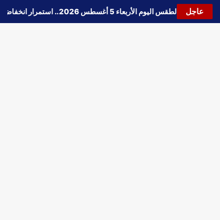
عاجل
🔵
حالة الطقس اليوم الأربعاء 5 أغسطس 2026.. استمرار انخفاض الحرارة وتحذيرات من الشبورة واضطراب الملاحة