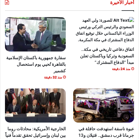
أخبار الأخيرة
اتفاق دفاعي تاريخي في مكة..
السعودية وتركيا وباكستان تعلن
سفارة جمهورية باكستان الإسلامية
مبدأ “الدفاع المشترك”
بالقاهرة تُحيي يوم استحصال
منذ 24 دقيقة
كشمير
منذ 32 دقيقة
عبوة ناسفة استهدفت حافلة في
الخارجية الأمريكية: محادثات روما
جرمانا قرب دمشق.. قتيلان و13
بين لبنان وإسرائيل تحقق تقدماً فنياً