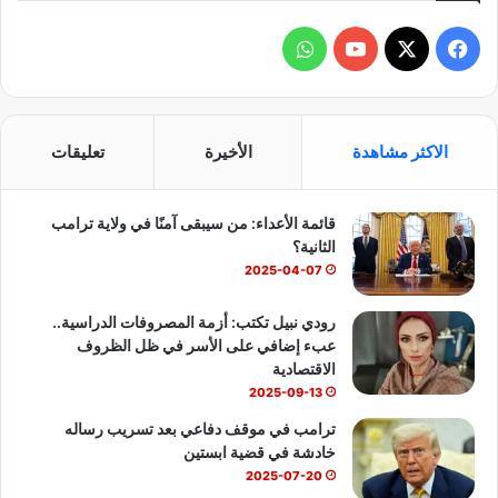
ف
و
ي
X
Y
ا
س
o
ت
الاكثر مشاهدة
الأخيرة
تعليقات
ب
u
س
قائمة الأعداء: من سيبقى آمنًا في ولاية ترامب
و
T
ا
الثانية؟
ك
u
ب
2025-04-07
b
رودي نبيل تكتب: أزمة المصروفات الدراسية..
عبء إضافي على الأسر في ظل الظروف
e
الاقتصادية
2025-09-13
ترامب في موقف دفاعي بعد تسريب رساله
خادشة في قضية ابستين
2025-07-20