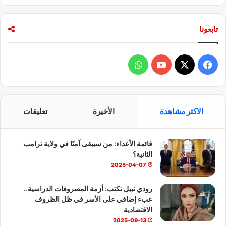
تابعونا
ف
و
ي
X
Y
ا
س
o
ت
الاكثر مشاهدة
الأخيرة
تعليقات
ب
u
س
قائمة الأعداء: من سيبقى آمنًا في ولاية ترامب
و
T
ا
الثانية؟
ك
u
ب
2025-04-07
b
رودي نبيل تكتب: أزمة المصروفات الدراسية..
عبء إضافي على الأسر في ظل الظروف
e
الاقتصادية
2025-09-13