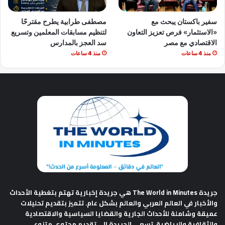
سفير باكستان يبحث مع
مصطفى طرابية يطرح مقترحًا
«الاستثمار» فرص تعزيز التعاون
لتنظيم مسابقات المعلمين وتسريع
الاقتصادي مع مصر
سد العجز بالمدارس
منذ 4 ساعات
منذ 4 ساعات
جريدة The World in Minutes
هي جريدة إخبارية تهتم بتغطية الأحداث
والأخبار في العالم العربي والعالم بشكل عام. تتميز بتقديم تحليلات
عميقة وشاملة للأحداث الجارية والقضايا السياسية والاقتصادية
والثقافية والرياضية. تسعى الجريدة إلى تقديم محتوى متنوع