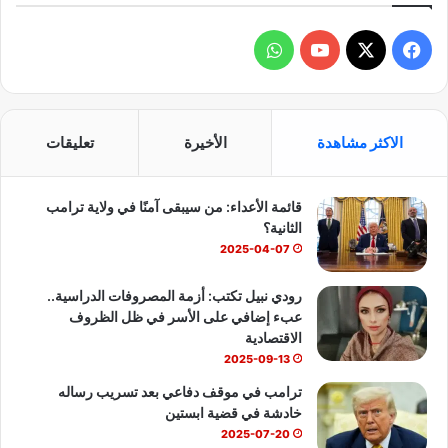
ف
و
ي
X
Y
ا
س
o
ت
الاكثر مشاهدة
الأخيرة
تعليقات
ب
u
س
قائمة الأعداء: من سيبقى آمنًا في ولاية ترامب
و
T
ا
الثانية؟
ك
u
ب
2025-04-07
b
رودي نبيل تكتب: أزمة المصروفات الدراسية..
عبء إضافي على الأسر في ظل الظروف
e
الاقتصادية
2025-09-13
ترامب في موقف دفاعي بعد تسريب رساله
خادشة في قضية ابستين
2025-07-20