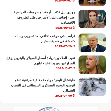
ك
u
ب
2025-04-07
b
رودي نبيل تكتب: أزمة المصروفات الدراسية..
عبء إضافي على الأسر في ظل الظروف
e
الاقتصادية
2025-09-13
ترامب في موقف دفاعي بعد تسريب رساله
خادشة في قضية ابستين
2025-07-20
نقيب الفلاحين: زيادة أسعار السولار والبنزين يزعج
المزارعين ويزيد الاعباء عليهم
2025-10-17
فايننشال تايمز: مراجعة دفاعية مرتقبة تدعو
لتوسيع الوجود العسكري البريطاني في القطب
الشمالي
2025-04-19