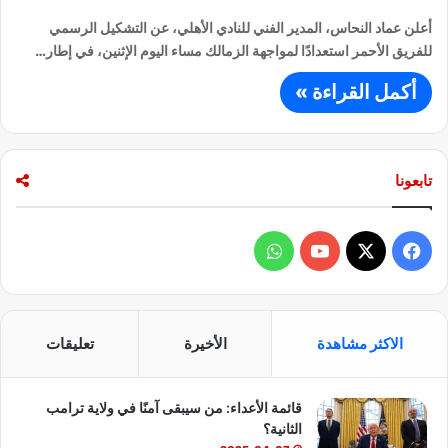
أعلن عماد النحاس، المدير الفني للنادي الأهلي، عن التشكيل الرسمي
للفريق الأحمر استعدادًا لمواجهة الزمالك مساء اليوم الإثنين، في إطار…
أكمل القراءة »
تابعونا
ف
و
ي
X
Y
ا
س
o
ت
الاكثر مشاهدة
الأخيرة
تعليقات
ب
u
س
قائمة الأعداء: من سيبقى آمنًا في ولاية ترامب
و
T
ا
الثانية؟