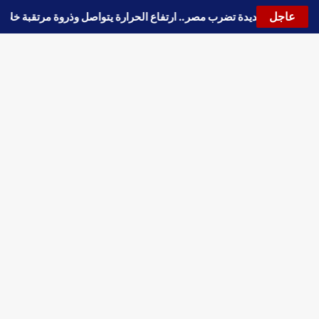
عاجل
🔵
موجة حارة جديدة تضرب مصر.. ارتفاع الحرارة يتواصل وذروة مرتقبة خ