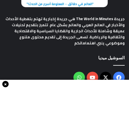
جريدة The World in Minutes
هي جريدة إخبارية تهتم بتغطية الأحداث
والأخبار في العالم العربي والعالم بشكل عام. تتميز بتقديم تحليلات
عميقة وشاملة للأحداث الجارية والقضايا السياسية والاقتصادية
والثقافية والرياضية. تسعى الجريدة إلى تقديم محتوى متنوع
وموضوعي يلبي اهتماماتكم
السوشيل ميديا
فيسبوك
‫X
‫YouTube
واتساب
×
سياسة الخصوصية
من نحن
اتصل بنا
انضم الينا