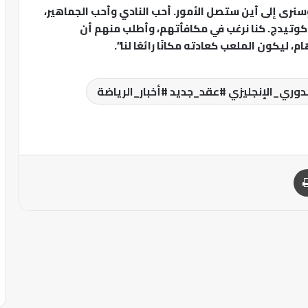
سنرى إلى أين ستصل الأمور. أحب النادي وأحب الجماهير،
افن كوتيدج. كنا نرغب في مكافأتهم، وأطلب منهم أن
 ليكون الملعب كعادته مكانًا رائعًا لنا”.
دوري_الإنجليزي #عقد_جديد #أخبار_الرياضة
طباعة