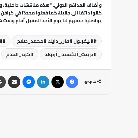
وأضاف المدافع الدولي: “هذه مناقشات داخلية، و
كانوا دائمًا إلى جانبنا، كما فعلوا مجددًا في كر
يواصلوا دعمهم لنا يوم الأحد المقبل أمام وست هام،
#ليفربول #فان_دايك #محمد_صلاح
ال
ترينت_ألكسندر_أرنولد
كرة_القدم
فيسبوك
‫X
لينكدإن
ماسنجر
مشاركة عبر البريد
شاركها