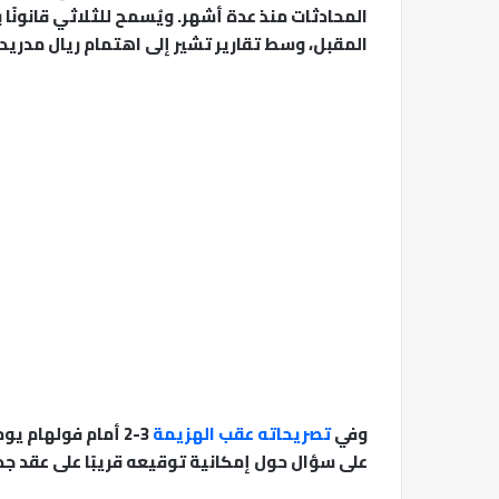
المحادثات منذ عدة أشهر. ويُسمح للثلاثي قانونًا
المقبل، وسط تقارير تشير إلى اهتمام ريال مدريد 
وفي
تصريحاته عقب الهزيمة
على سؤال حول إمكانية توقيعه قريبًا على عقد جديد