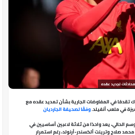
 محادثات تجديد عقده
اك تقدمًا في المفاوضات الجارية بشأن تمديد عقده مع
يزة في ملعب أنفيلد.
وفقًا لصحيفة الجارديان
م الحالي، يعد واحدًا من ثلاثة لاعبين أساسيين في
محمد صلاح وترينت ألكسندر-أرنولد، رغم استمرار