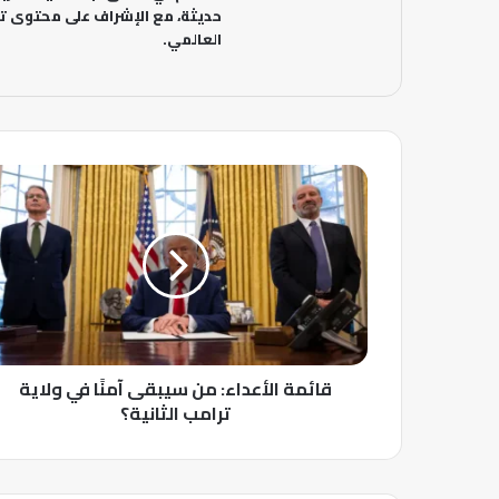
حديثة، مع الإشراف على محتوى تح
العالمي.
ق
ا
ئ
م
ة
ا
ل
أ
ع
قائمة الأعداء: من سيبقى آمنًا في ولاية
د
ا
ترامب الثانية؟
ء
:
م