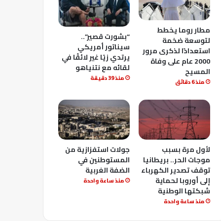
مطار روما يخطط
“بشورت قصير”..
لتوسعة ضخمة
سيناتور أمريكي
استعدادًا لذكرى مرور
يرتدي زيًا غير لائقًا في
2000 عام على وفاة
لقائه مع نتنياهو
المسيح
منذ 39 دقيقة
منذ 6 دقائق
لأول مرة بسبب
جولات استفزازية من
موجات الحر.. بريطانيا
المستوطنين في
توقف تصدير الكهرباء
الضفة الغربية
إلى أوروبا لحماية
منذ ساعة واحدة
شبكتها الوطنية
منذ ساعة واحدة