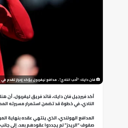
فان دايك: "أحب النادي".. مدافع ليفربول يؤكد إحراز تقدم في
أكد فيرجيل فان دايك، قائد فريق ليفربول، أن هن
النادي، في خطوة قد تضمن استمرار مسيرته المم
المدافع الهولندي، الذي ينتهي عقده بنهاية الموس
صفوف “الريدز” لم يجددوا عقودهم بعد، إلى جانب 