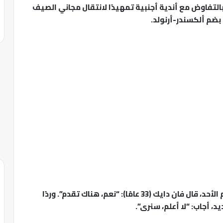
 بالتفاوض مع أندية أجنبية تمهيدًا لانتقال مجاني الصيف
بضم ألكسندر-أرنولد.
3-2 أمام فولهام يوم الأحد، قال فان دايك (33 عامًا): “نعم، هناك تقدم”. وردًا
، أجاب: “لا أعلم، سنرى”.