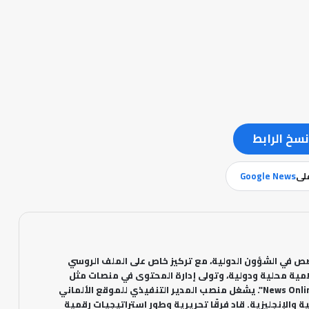
نسخ الرابط
على
Google News
 في الشؤون الدولية، مع تركيز خاص على الملف الروسي
مية محلية ودولية، وتولى إدارة المحتوى في منصات مثل
"أخباري24" والموقع الألماني "News Online". يشغل منصب المدير التنفيذي للموقع الألماني
ة والإنجليزية. قاد فرقًا تحريرية وطور استراتيجيات رقمية