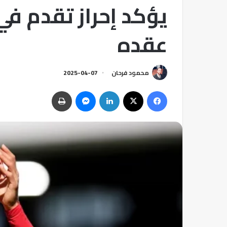
يؤكد إحراز تقدم في
عقده
محمود فرحان
2025-04-07
فيسبوك
‫X
لينكدإن
ماسنجر
طباعة