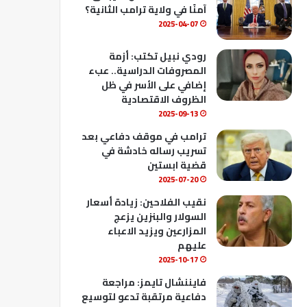
ك
u
ب
آمنًا في ولاية ترامب الثانية؟
b
2025-04-07
e
رودي نبيل تكتب: أزمة
المصروفات الدراسية.. عبء
إضافي على الأسر في ظل
الظروف الاقتصادية
2025-09-13
ترامب في موقف دفاعي بعد
تسريب رساله خادشة في
قضية ابستين
2025-07-20
نقيب الفلاحين: زيادة أسعار
السولار والبنزين يزعج
المزارعين ويزيد الاعباء
عليهم
2025-10-17
فايننشال تايمز: مراجعة
دفاعية مرتقبة تدعو لتوسيع