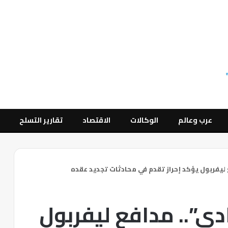
عرب وعالم
الوكالات
الاقتصاد
تقارير التسلح
ع ليفربول يؤكد إحراز تقدم في محادثات تجديد عقده
ادي”.. مدافع ليفربول