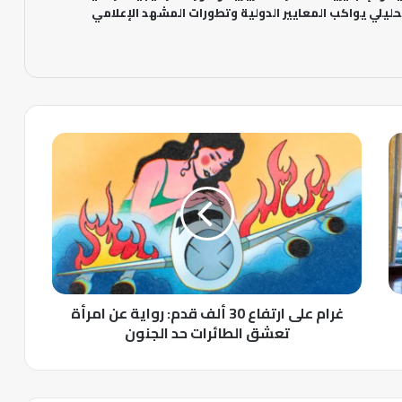
ليلي يواكب المعايير الدولية وتطورات المشهد الإعلامي
غ
ر
ا
م
ع
ل
ى
ا
ر
غرام على ارتفاع 30 ألف قدم: رواية عن امرأة
ت
ف
تعشق الطائرات حد الجنون
ا
ع
3