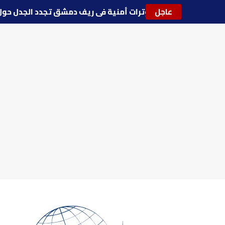
عاجل
🔵
توترات أمنية في ريف دمشق تجدد الجدل 