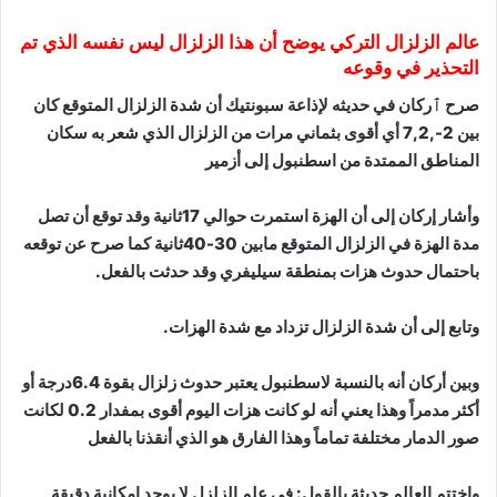
عالم الزلزال التركي يوضح أن هذا الزلزال ليس نفسه الذي تم
التحذير في وقوعه
صرح ٱركان في حديثه لإذاعة سبونتيك أن شدة الزلزال المتوقع كان
بين 2-,7,2 أي أقوى بثماني مرات من الزلزال الذي شعر به سكان
المناطق الممتدة من اسطنبول إلى أزمير
وأشار إركان إلى أن الهزة استمرت حوالي 17ثانية وقد توقع أن تصل
مدة الهزة في الزلزال المتوقع مابين 30-40ثانية كما صرح عن توقعه
باحتمال حدوث هزات بمنطقة سيليفري وقد حدثت بالفعل.
وتابع إلى أن شدة الزلزال تزداد مع شدة الهزات.
وبين أركان أنه بالنسبة لاسطنبول يعتبر حدوث زلزال بقوة 6.4درجة أو
أكثر مدمراً وهذا يعني أنه لو كانت هزات اليوم أقوى بمفدار 0.2 لكانت
صور الدمار مختلفة تماماً وهذا الفارق هو الذي أنقذنا بالفعل
واختتم العالم حديثة بالقول: في علم الزلزل لا يوجد إمكانية دقيقة