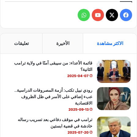
ف
و
ي
X
Y
ا
س
o
ت
الاكثر مشاهدة
الأخيرة
تعليقات
ب
u
س
قائمة الأعداء: من سيبقى آمنًا في ولاية ترامب
و
T
ا
الثانية؟
ك
u
ب
2025-04-07
b
رودي نبيل تكتب: أزمة المصروفات الدراسية..
عبء إضافي على الأسر في ظل الظروف
e
الاقتصادية
2025-09-13
ترامب في موقف دفاعي بعد تسريب رساله
خادشة في قضية ابستين
2025-07-20