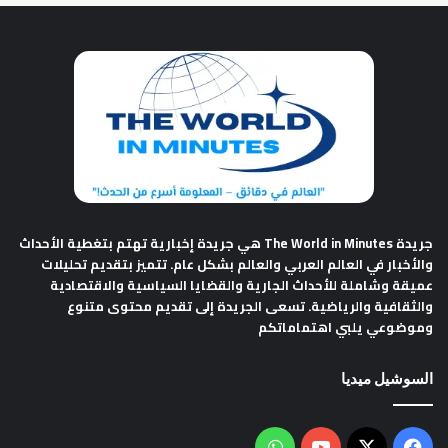
جريدة The World in Minutes
هي جريدة إخبارية تهتم بتغطية الأحداث
والأخبار في العالم العربي والعالم بشكل عام. تتميز بتقديم تحليلات
عميقة وشاملة للأحداث الجارية والقضايا السياسية والاقتصادية
والثقافية والرياضية. تسعى الجريدة إلى تقديم محتوى متنوع
وموضوعي يلبي اهتماماتكم
السوشيل ميديا
فيسبوك
‫X
‫YouTube
واتساب