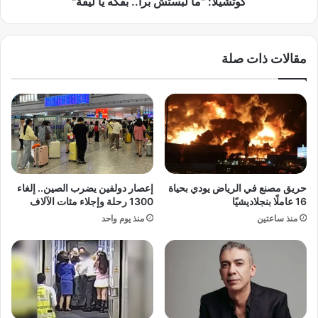
كوتشيلا: "ما لبستش برا.. بفكه يا ليفة"
ت
ح
ه
م
ز
د
مقالات ذات صلة
ا
ر
ل
م
ا
ض
ئ
ا
ت
ن
ل
ع
ا
ل
ف
ى
ا
إ
حريق مصنع في الرياض يودي بحياة
إعصار دولفين يضرب الصين.. إلغاء
ل
ط
16 عاملًا بنجلاديشيًا
1300 رحلة وإجلاء مئات الآلاف
ح
ل
منذ ساعتين
منذ يوم واحد
ا
ا
ك
ل
م
ت
ف
ه
ي
ا
إ
ل
س
م