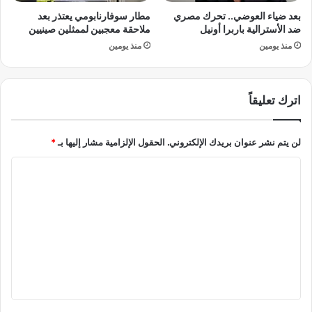
ب
ث
بعد ضياء العوضي.. تحرك مصري
مطار سوفارنابومي يعتذر بعد
ا
ي
ضد الأسترالية باربرا أونيل
ملاحقة معجبين لممثلين صينيين
ن
ر
منذ يومين
منذ يومين
ي
ة
ا
ف
ي
ح
اترك تعليقاً
ف
ل
ك
لن يتم نشر عنوان بريدك الإلكتروني.
الحقول الإلزامية مشار إليها بـ
*
و
ا
ت
ش
ل
ي
ت
ل
ا
ع
:
ل
"
ي
م
ا
ق
ل