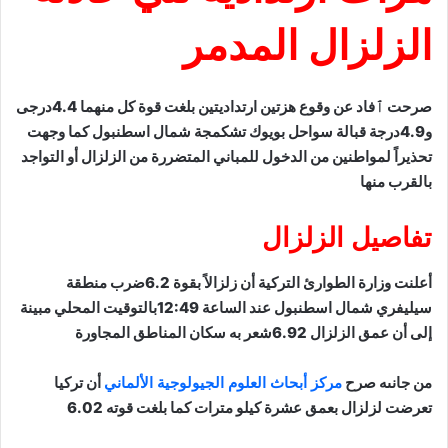
الزلزال المدمر
صرحت ٱفاد عن وقوع هزتين ارتداديتين بلغت قوة كل منهما 4.4درجى
و4.9درجة قبالة سواحل بويوك تشكمجة شمال اسطنبول كما وجهت
تحذيراً لمواطنين من الدخول للمباني المتضررة من الزلزال أو التواجد
بالقرب منها
تفاصيل الزلزال
أعلنت وزارة الطوارئ التركية أن زلزالاً بقوة 6.2ضرب منطقة
سيليفري شمال اسطنبول عند الساعة 12:49بالتوقيت المحلي مبينة
إلى أن عمق الزلزال 6.92شعر به سكان المناطق المجاورة
من جانىه صرح
مركز أبحاث العلوم الجيولوجية الألماني
أن تركيا
تعرضت لزلزال بعمق عشرة كيلو مترات كما بلغت قوته 6.02