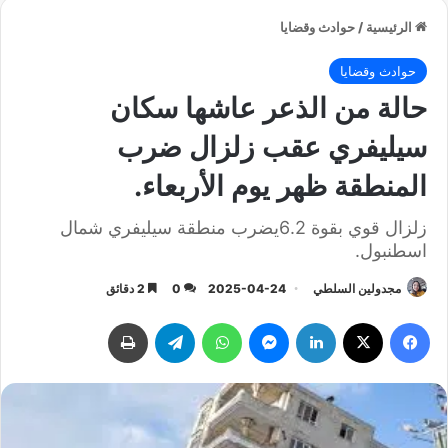
الرئيسية
/
حوادث وقضايا
حوادث وقضايا
حالة من الذعر عاشها سكان
سيليفري عقب زلزال ضرب
المنطقة ظهر يوم الأربعاء.
زلزال قوي بقوة 6.2يضرب منطقة سيليفري شمال
اسطنبول.
مجدولين السلطي
2025-04-24
0
2 دقائق
فيسبوك
‫X
لينكدإن
ماسنجر
واتساب
تيلقرام
طباعة