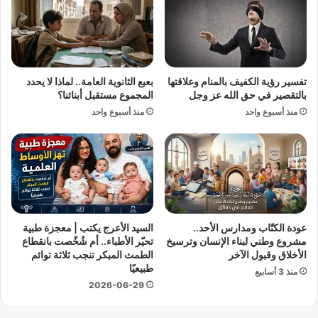
ق
م
و
ع
ت
ا
ه
ن
ا
ا
تفسير رؤية الكفيف بالمنام وعلاقتها
بعبع الثانوية العامة.. لماذا لا يحدد
:
ت
بالتقصير في حق الله عز وجل
المجموع مستقبل أبنائنا؟
ز
ه
منذ أسبوع واحد
منذ أسبوع واحد
و
ا
ا
م
ر
ع
ق
ا
ا
ل
س
ت
ت
ج
ط
م
عودة الكتّاب ومدارس الأحد..
السيد الأعرج يكتب | معجزة طبية
ل
ي
مشروع وطني لبناء الإنسان وترسيخ
تحيّر الأطباء.. أم شُخّصت بانقطاع
ا
ل
الأخلاق وقبول الآخر
الطمث المبكر تنجب ثلاثة توائم
ع
و
طبيعيًا
منذ 3 أسابيع
ج
ا
2026-06-29
د
ل
ي
ت