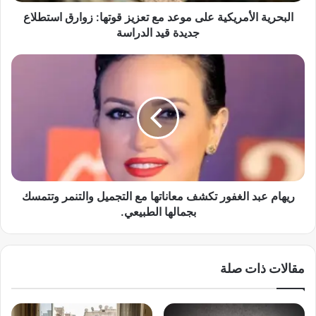
ل
أ
البحرية الأمريكية على موعد مع تعزيز قوتها: زوارق استطلاع
م
جديدة قيد الدراسة
ر
ي
ر
ك
ي
ي
ه
ة
ا
ع
م
ل
ع
ى
ب
م
د
و
ا
ع
ل
ريهام عبد الغفور تكشف معاناتها مع التجميل والتنمر وتتمسك
د
غ
بجمالها الطبيعي.
م
ف
ع
و
ت
ر
مقالات ذات صلة
ع
ت
ز
ك
ي
ش
ز
ف