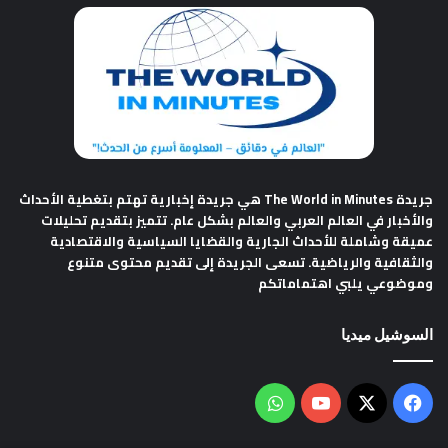
جريدة The World in Minutes
هي جريدة إخبارية تهتم بتغطية الأحداث
والأخبار في العالم العربي والعالم بشكل عام. تتميز بتقديم تحليلات
عميقة وشاملة للأحداث الجارية والقضايا السياسية والاقتصادية
والثقافية والرياضية. تسعى الجريدة إلى تقديم محتوى متنوع
وموضوعي يلبي اهتماماتكم
السوشيل ميديا
فيسبوك
‫X
‫YouTube
واتساب