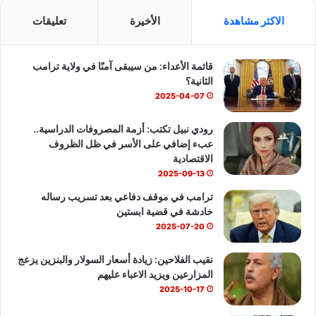
س
o
ت
الاكثر مشاهدة
الأخيرة
تعليقات
ب
u
س
قائمة الأعداء: من سيبقى آمنًا في ولاية ترامب
و
T
ا
الثانية؟
ك
u
ب
2025-04-07
b
رودي نبيل تكتب: أزمة المصروفات الدراسية..
عبء إضافي على الأسر في ظل الظروف
e
الاقتصادية
2025-09-13
ترامب في موقف دفاعي بعد تسريب رساله
خادشة في قضية ابستين
2025-07-20
نقيب الفلاحين: زيادة أسعار السولار والبنزين يزعج
المزارعين ويزيد الاعباء عليهم
2025-10-17