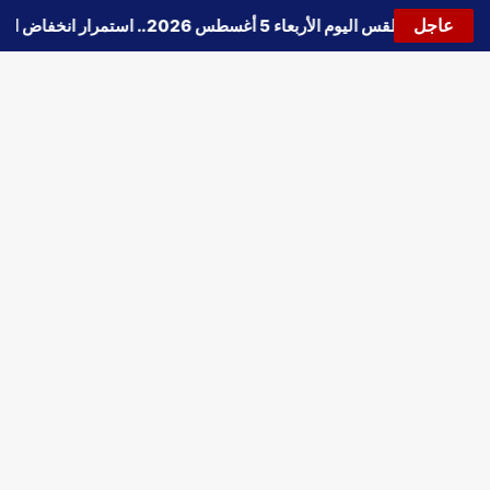
عاجل
🔵
حالة الطقس اليوم الأربعاء 5 أغسطس 2026.. استمرار انخفاض الحرارة وتحذيرات من الشبورة واضطراب الملاحة