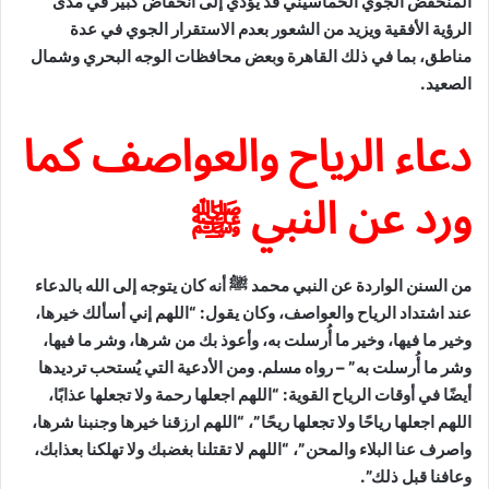
المنخفض الجوي الخماسيني قد يؤدي إلى انخفاض كبير في مدى
الرؤية الأفقية ويزيد من الشعور بعدم الاستقرار الجوي في عدة
مناطق، بما في ذلك القاهرة وبعض محافظات الوجه البحري وشمال
الصعيد.
دعاء الرياح والعواصف كما
ورد عن النبي ﷺ
من السنن الواردة عن النبي محمد ﷺ أنه كان يتوجه إلى الله بالدعاء
عند اشتداد الرياح والعواصف، وكان يقول: “اللهم إني أسألك خيرها،
وخير ما فيها، وخير ما أُرسلت به، وأعوذ بك من شرها، وشر ما فيها،
وشر ما أُرسلت به” – رواه مسلم. ومن الأدعية التي يُستحب ترديدها
أيضًا في أوقات الرياح القوية: “اللهم اجعلها رحمة ولا تجعلها عذابًا،
اللهم اجعلها رياحًا ولا تجعلها ريحًا”، “اللهم ارزقنا خيرها وجنبنا شرها،
واصرف عنا البلاء والمحن”، “اللهم لا تقتلنا بغضبك ولا تهلكنا بعذابك،
وعافنا قبل ذلك”.