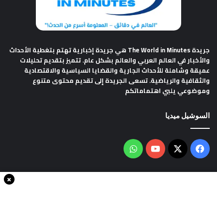
جريدة The World in Minutes
هي جريدة إخبارية تهتم بتغطية الأحداث
والأخبار في العالم العربي والعالم بشكل عام. تتميز بتقديم تحليلات
عميقة وشاملة للأحداث الجارية والقضايا السياسية والاقتصادية
والثقافية والرياضية. تسعى الجريدة إلى تقديم محتوى متنوع
وموضوعي يلبي اهتماماتكم
السوشيل ميديا
فيسبوك
‫X
‫YouTube
واتساب
×
سياسة الخصوصية
من نحن
اتصل بنا