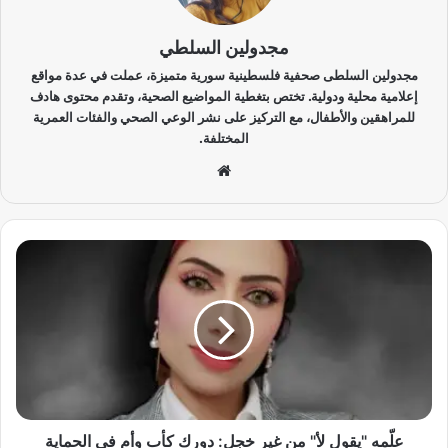
مجدولين السلطي
مجدولين السلطى صحفية فلسطينية سورية متميزة، عملت في عدة مواقع
إعلامية محلية ودولية. تختص بتغطية المواضيع الصحية، وتقدم محتوى هادف
للمراهقين والأطفال، مع التركيز على نشر الوعي الصحي والفئات العمرية
المختلفة.
موق
ع
الوي
ب
ع
لّ
م
ه
"
ي
ق
و
ل
ل
علّمه "يقول لأ" من غير خجل: دورك كأب وأم في الحماية