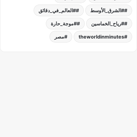
#الشرق_الأوسط
#العالم_في_دقائق
#رياح_الخماسين
#موجة_حارة
theworldinminutes
مصر