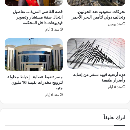
ف
ب
ي
ي
تحركات سعودية ضد الحوثيين..
قصة القاضي المزيف.. تفاصيل
ا
ق
وتحالف دولي لتأمين البحر الأحمر
انتحال صفة مستشار وتصوير
ل
"
فيديوهات داخل المحكمة
منذ يومين
ح
و
منذ 3 أيام
م
ا
ا
ت
ي
س
ة
ا
ب
"
هزة أرضية قوية تسفر عن إصابة
مصر تضبط عصابة.. إحباط محاولة
وأضرار طفيفة
لترويج مخدرات بقيمة 16 مليون
منذ 4 أيام
جنيه
منذ 6 أيام
اترك تعليقاً