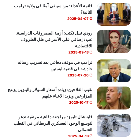
قائمة الأعداء: من سيبقى آمنًا في ولاية ترامب
و
T
ا
الثانية؟
ك
u
ب
2025-04-07
b
رودي نبيل تكتب: أزمة المصروفات الدراسية..
عبء إضافي على الأسر في ظل الظروف
e
الاقتصادية
2025-09-13
ترامب في موقف دفاعي بعد تسريب رساله
خادشة في قضية ابستين
2025-07-20
نقيب الفلاحين: زيادة أسعار السولار والبنزين يزعج
المزارعين ويزيد الاعباء عليهم
2025-10-17
فايننشال تايمز: مراجعة دفاعية مرتقبة تدعو
لتوسيع الوجود العسكري البريطاني في القطب
الشمالي
2025-04-19