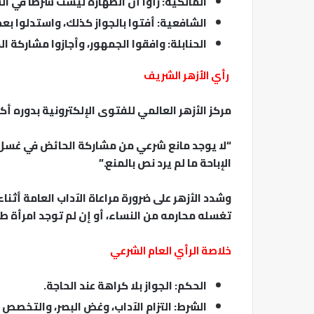
المالكية: رأوا أن الطهارة ليست شرطًا في ال
الشافعية: أفتوا بالجواز كذلك، واستدلوا ب
الحنابلة: وافقوا الجمهور، وأجازوا مشاركة 
رأي الأزهر الشريف
مركز الأزهر العالمي للفتوى الإلكترونية بدوره أك
“لا يوجد مانع شرعي من مشاركة الحائض في غسل ال
الإباحة ما لم يرد نص بالمنع.”
وشدد الأزهر على ضرورة مراعاة الآداب العامة أثن
تغسله محارمه من النساء، أو إن لم توجد امرأة ط
خلاصة الرأي العام الشرعي
الحكم: الجواز بلا كراهة عند الحاجة.
الشرط: التزام الآداب، وغض البصر، والتخصص 