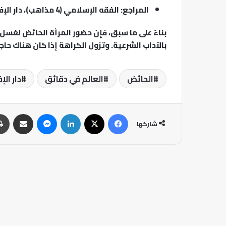
المراجع: الفقه الإسلامي (4 مذاهب)، دار الإفتاء المصرية، الأزهر الشريف.
بناءً على ما سبق، فإن حضور المرأة الحائض لغسل ا
بالآداب الشرعية. وتزول الكراهة إذا كان هناك حا
الحائض
العالم في دقائق
دار الإ
فيسبوك
‫X
لينكدإن
ماسنجر
مشاركة عبر البريد
شاركها