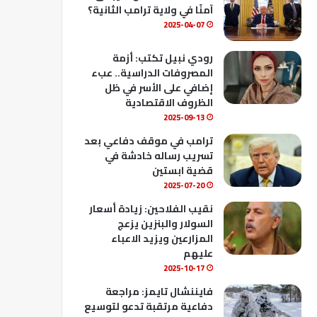
ك
u
ب
آمنًا في ولاية ترامب الثانية؟
b
2025-04-07
e
رودي نبيل تكتب: أزمة
المصروفات الدراسية.. عبء
إضافي على الأسر في ظل
الظروف الاقتصادية
2025-09-13
ترامب في موقف دفاعي بعد
تسريب رساله خادشة في
قضية ابستين
2025-07-20
نقيب الفلاحين: زيادة أسعار
السولار والبنزين يزعج
المزارعين ويزيد الاعباء
عليهم
2025-10-17
فايننشال تايمز: مراجعة
دفاعية مرتقبة تدعو لتوسيع