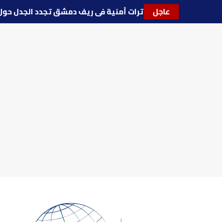
عاجل
🔵
توترات أمنية في ريف دمشق تجدد الجدل