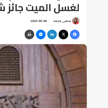
لغسل الميت جائز شر
سلمى محمد
2025-05-06
فيسبوك
‫X
لينكدإن
ماسنجر
طباعة