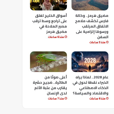
مضيق هرمز.. وكالة
أسواق الخليج تغلق
فارس تكشف ملامح
على تراجع وسط ترقب
الاتفاق المرتقب
مصير الملاحة في
ورسومًا إلزامية على
مضيق هرمز
السفن
منذ 6 ساعات
منذ 5 ساعات
عام 2028.. لماذا يراه
أعلى صوتًا من
الخبراء نقطة تحول في
الطائرة.. ضجيج حشرة
الذكاء الاصطناعي
يقترب من عتبة الألم
والاقتصاد والسياسة؟
لدى الإنسان
منذ 6 ساعات
منذ 7 ساعات