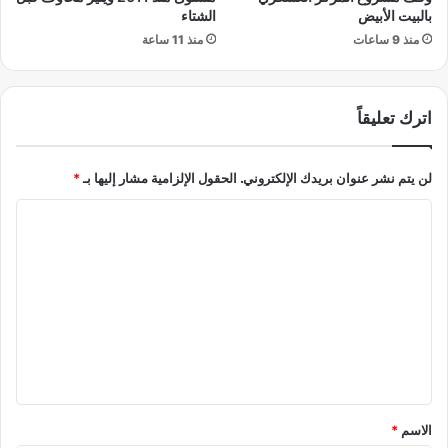
ا
ف
بالبيت الأبيض
الشتاء
ل
أ
منذ 9 ساعات
منذ 11 ساعة
ص
ب
ف
و
ق
ن
اترك تعليقاً
ا
ج
ت
ا
و
لن يتم نشر عنوان بريدك الإلكتروني.
الحقول الإلزامية مشار إليها بـ
*
ي
ص
ا
ف
ي
ل
ا
ت
ل
ع
ح
س
ل
ا
ي
ب
ا
ق
ت
*
الاسم
*