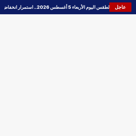
عاجل
🔵
حالة الطقس اليوم الأربعاء 5 أغسطس 2026.. استمرار انخفاض الحرارة وتحذيرات من الشبورة واضطراب الملاحة