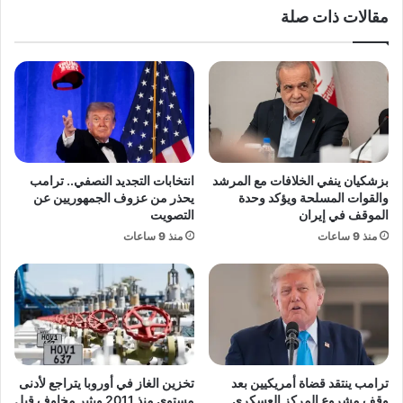
مقالات ذات صلة
ن
د
ت
م
ق
ن
ا
ج
م
د
ا
ي
ل
د
د
ب
ا
ي
بزشكيان ينفي الخلافات مع المرشد
انتخابات التجديد النصفي.. ترامب
خ
ن
والقوات المسلحة ويؤكد وحدة
يحذر من عزوف الجمهوريين عن
ل
ه
الموقف في إيران
التصويت
ي
ا
منذ 9 ساعات
منذ 9 ساعات
:
ل
ر
ة
ئ
ح
ي
ش
س
ي
ي
ش
ع
و
ق
س
ترامب ينتقد قضاة أمريكيين بعد
تخزين الغاز في أوروبا يتراجع لأدنى
د
ي
وقف مشروع المركز العسكري
مستوى منذ 2011 ويثير مخاوف قبل