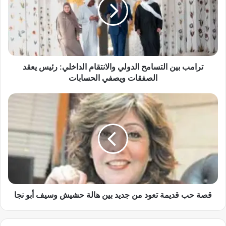
م
ب
ب
ي
ن
ا
ل
ترامب بين التسامح الدولي والانتقام الداخلي: رئيس يعقد
ت
الصفقات ويصفي الحسابات
س
ا
ق
م
ص
ح
ة
ا
ح
ل
ب
د
ق
و
د
ل
ي
ي
م
و
ة
قصة حب قديمة تعود من جديد بين هالة حشيش وسيف أبو نجا
ا
ت
ل
ع
ا
و