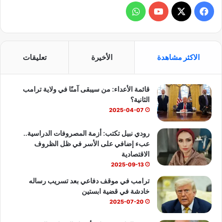
ف
و
ي
X
Y
ا
س
o
ت
الاكثر مشاهدة
الأخيرة
تعليقات
ب
u
س
قائمة الأعداء: من سيبقى آمنًا في ولاية ترامب
و
T
ا
الثانية؟
ك
u
ب
2025-04-07
b
رودي نبيل تكتب: أزمة المصروفات الدراسية..
عبء إضافي على الأسر في ظل الظروف
e
الاقتصادية
2025-09-13
ترامب في موقف دفاعي بعد تسريب رساله
خادشة في قضية ابستين
2025-07-20