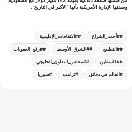
من ضمنها صفقة دفاعية بقيمة 142 مليار دولار مع السعودية،
وصفتها الإدارة الأمريكية بأنها “الأكبر في التاريخ”.
#أحمد_الشراع
#الاتفاقات_الإقليمية
#التطبيع
#الشرق_الأوسط
#رفع_العقوبات
#فلسطين
#مجلس_التعاون_الخليجي
العالم في دقائق
ترامب
سوريا