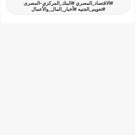
#الاقتصاد_المصري #البنك_المركزي-المصرى
#تعويم_الجنيه #أخبار_المال_والأعمال