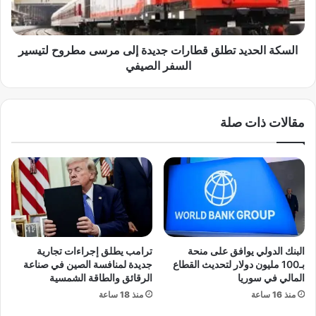
ل
ل
5
ح
ع
د
ن
ي
السكة الحديد تطلق قطارات جديدة إلى مرسى مطروح لتيسير
ا
د
السفر الصيفي
ص
ت
ر
ط
إ
ل
مقالات ذات صلة
ج
ق
ر
ق
ا
ط
م
ا
ي
ر
ة
ا
ف
ت
ي
ج
أ
د
البنك الدولي يوافق على منحة
ترامب يطلق إجراءات تجارية
س
ي
بـ100 مليون دولار لتحديث القطاع
جديدة لمنافسة الصين في صناعة
و
د
المالي في سوريا
الرقائق والطاقة الشمسية
ا
ة
منذ 16 ساعة
منذ 18 ساعة
ن
إ
ل