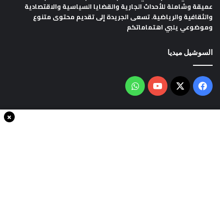
عميقة وشاملة للأحداث الجارية والقضايا السياسية والاقتصادية
والثقافية والرياضية. تسعى الجريدة إلى تقديم محتوى متنوع
وموضوعي يلبي اهتماماتكم
السوشيل ميديا
فيسبوك
‫X
‫YouTube
واتساب
×
سياسة الخصوصية
من نحن
اتصل بنا
انضم الينا
حقوق النشر © 2020، جميع الحقوق محفوظة لجريدةThe world in minutes
| تصميم وتطوير
شركة سايت سناب