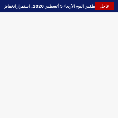
عاجل
🔵
حالة الطقس اليوم الأربعاء 5 أغسطس 2026.. استمرار انخفاض الحرارة وتحذيرات من الشبورة واضطراب الملاحة