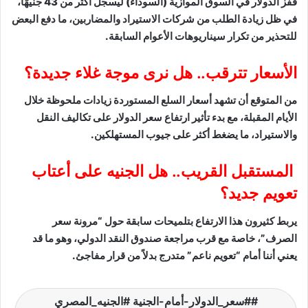
قفز الدولار في السوق الموازية (السوداء) ليسجل أكثر من 43 جنيهًا،
في ظل زيادة الطلب من شركات الاستيراد والمضاربين، ما دفع البعض
للتحذير من تكرار سيناريوهات الأعوام السابقة.
الأسعار تترقب.. هل نرى موجة غلاء جديدة؟
من المتوقع أن تشهد أسعار السلع المستوردة زيادات ملحوظة خلال
الأيام المقبلة، مع بدء تأثير ارتفاع سعر الدولار على تكاليف النقل
والاستيراد، ما يضغط أكثر على جيوب المستهلكين.
المستقبل القريب.. هل الجنيه على أعتاب
تعويم جديد؟
يربط كثيرون هذا الارتفاع بتلميحات سابقة حول “مرونة سعر
الصرف”، خاصة مع قرب مراجعة صندوق النقد الدولي، وهو ما قد
يعني أننا أمام “تعويم ناعم” متدرج بدلاً من قرار مفاجئ.
#سعر_الدولار-أمام-الجنية #الجنيه_المصري