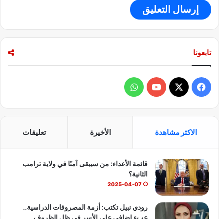
تابعونا
ف
و
ي
X
Y
ا
س
o
ت
الاكثر مشاهدة
الأخيرة
تعليقات
ب
u
س
قائمة الأعداء: من سيبقى آمنًا في ولاية ترامب
و
T
ا
الثانية؟
ك
u
ب
2025-04-07
b
رودي نبيل تكتب: أزمة المصروفات الدراسية..
عبء إضافي على الأسر في ظل الظروف