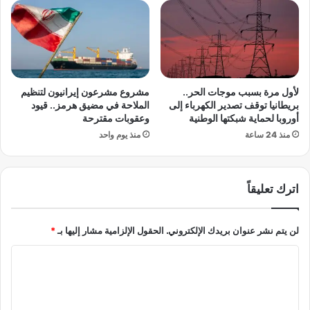
ى
م
ر
س
ى
م
لأول مرة بسبب موجات الحر..
مشروع مشرعون إيرانيون لتنظيم
ط
بريطانيا توقف تصدير الكهرباء إلى
الملاحة في مضيق هرمز.. قيود
ر
أوروبا لحماية شبكتها الوطنية
وعقوبات مقترحة
و
منذ 24 ساعة
منذ يوم واحد
ح
ل
ت
اترك تعليقاً
ي
س
ي
لن يتم نشر عنوان بريدك الإلكتروني.
الحقول الإلزامية مشار إليها بـ
*
ر
ا
ا
ل
س
ل
ف
ت
ر