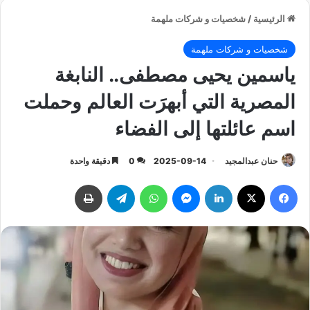
الرئيسية
/
شخصيات و شركات ملهمة
شخصيات و شركات ملهمة
ياسمين يحيى مصطفى.. النابغة
المصرية التي أبهرَت العالم وحملت
اسم عائلتها إلى الفضاء
حنان عبدالمجيد
2025-09-14
0
دقيقة واحدة
فيسبوك
‫X
لينكدإن
ماسنجر
واتساب
تيلقرام
طباعة