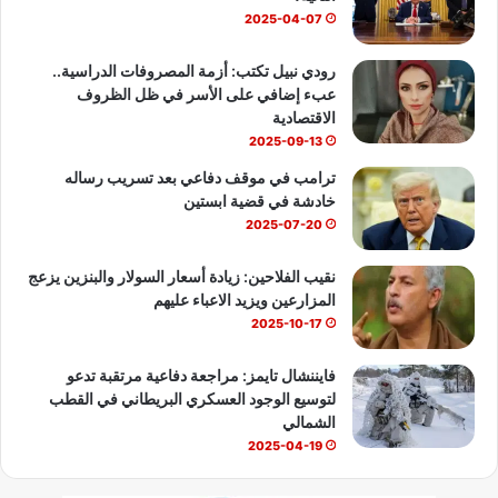
ك
u
ب
2025-04-07
b
رودي نبيل تكتب: أزمة المصروفات الدراسية..
عبء إضافي على الأسر في ظل الظروف
e
الاقتصادية
2025-09-13
ترامب في موقف دفاعي بعد تسريب رساله
خادشة في قضية ابستين
2025-07-20
نقيب الفلاحين: زيادة أسعار السولار والبنزين يزعج
المزارعين ويزيد الاعباء عليهم
2025-10-17
فايننشال تايمز: مراجعة دفاعية مرتقبة تدعو
لتوسيع الوجود العسكري البريطاني في القطب
الشمالي
2025-04-19