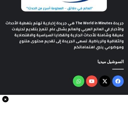
جريدة The World in Minutes
هي جريدة إخبارية تهتم بتغطية الأحداث
والأخبار في العالم العربي والعالم بشكل عام. تتميز بتقديم تحليلات
عميقة وشاملة للأحداث الجارية والقضايا السياسية والاقتصادية
والثقافية والرياضية. تسعى الجريدة إلى تقديم محتوى متنوع
وموضوعي يلبي اهتماماتكم
السوشيل ميديا
فيسبوك
‫X
‫YouTube
واتساب
×
سياسة الخصوصية
من نحن
اتصل بنا
انضم الينا