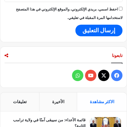
احفظ اسمي، بريدي الإلكتروني، والموقع الإلكتروني في هذا المتصفح
لاستخدامها المرة المقبلة في تعليقي.
تابعونا
ف
و
ي
X
Y
ا
س
o
ت
الاكثر مشاهدة
الأخيرة
تعليقات
ب
u
س
قائمة الأعداء: من سيبقى آمنًا في ولاية ترامب
و
T
ا
الثانية؟