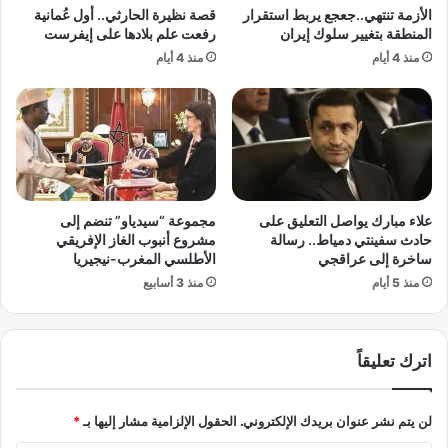
ل
الأزمة تنتهي..جعجع يربط استقرار
قصة نظيرة الحارثي.. أول عُمانية
ب
م
المنطقة بتغيير سلوك إيران
رفعت علم بلادها على إيفرست
ا
ص
منذ 4 أيام
منذ 4 أيام
ن
ر
ي
ي
ا
ت
ا
س
ح
خ
ت
ر
ج
م
ا
ن
علاء مبارك يواصل التعليق على
مجموعة “سيدياو” تنضم إلى
جً
ي
حادث سفينتي دمياط.. رسالة
مشروع أنبوب الغاز الإفريقي
ا
ا
ساخرة إلى عراقجي
الأطلسي المغرب-نيجيريا
ع
س
منذ 5 أيام
منذ 3 أسابيع
ل
م
ى
ي
م
ن
ش
ا
اترك تعليقاً
ا
ل
ر
خ
ك
لن يتم نشر عنوان بريدك الإلكتروني.
الحقول الإلزامية مشار إليها بـ
*
ط
ة
ي