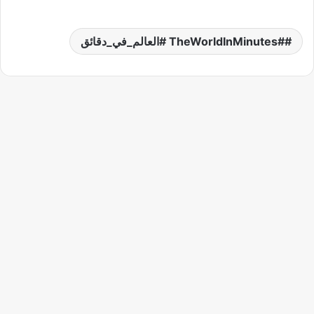
#TheWorldInMinutes #العالم_في_دقائق