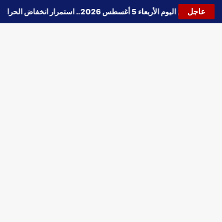
عاجل
🔵
حالة الطقس اليوم الأربعاء 5 أغسطس 2026.. استمرار انخفاض الحرارة وتحذيرات من الشبورة واضطراب الملاحة