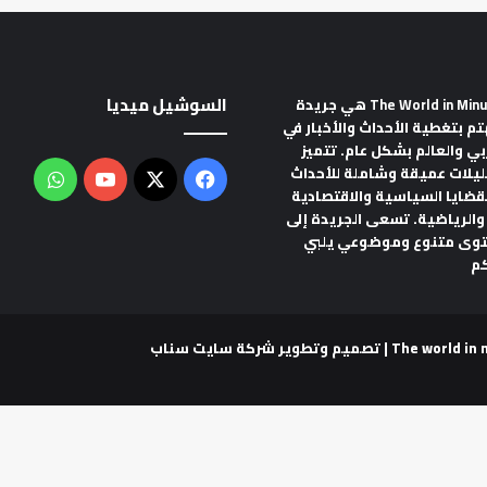
السوشيل ميديا
هي جريدة
تم بتغطية الأحداث والأخبار في
ربي والعالم بشكل عام. تتميز
ليلات عميقة وشاملة للأحداث
‫X
فيسبوك
‫YouTube
واتس
لقضايا السياسية والاقتصادية
والرياضية. تسعى الجريدة إلى
توى متنوع وموضوعي يلبي
م
شركة سايت سناب