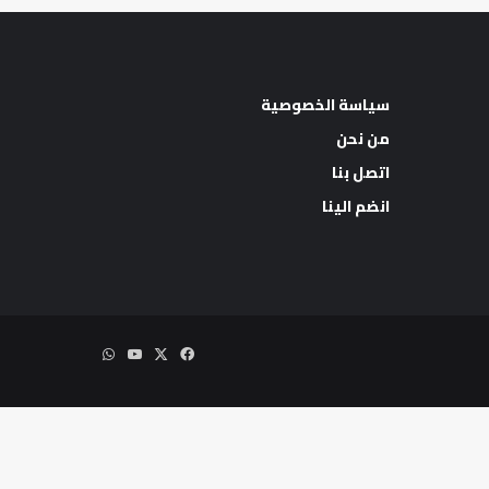
سياسة الخصوصية
من نحن
اتصل بنا
اب
انضم الينا
‫X
فيسبوك
‫YouTube
واتساب