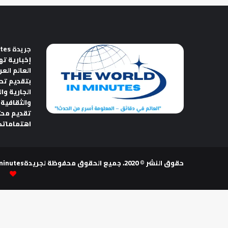
جريدة The World in Minutes
إخبارية ته
العالم الع
بتقديم تح
الجارية وا
والثقافية 
تقديم مح
اهتماماتك
حقوق النشر © 2020، جميع الحقوق محفوظة لجريدةThe world in minutes | تصميم وتطوير