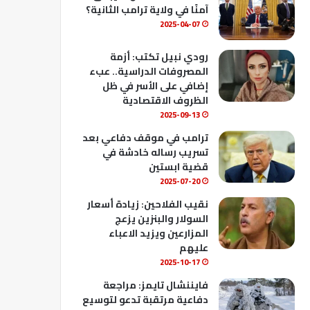
ك
u
ب
آمنًا في ولاية ترامب الثانية؟
b
2025-04-07
e
رودي نبيل تكتب: أزمة
المصروفات الدراسية.. عبء
إضافي على الأسر في ظل
الظروف الاقتصادية
2025-09-13
ترامب في موقف دفاعي بعد
تسريب رساله خادشة في
قضية ابستين
2025-07-20
نقيب الفلاحين: زيادة أسعار
السولار والبنزين يزعج
المزارعين ويزيد الاعباء
عليهم
2025-10-17
فايننشال تايمز: مراجعة
دفاعية مرتقبة تدعو لتوسيع