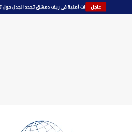
عاجل
🔵
توترات أمنية في ريف دمشق تجدد الجدل حول