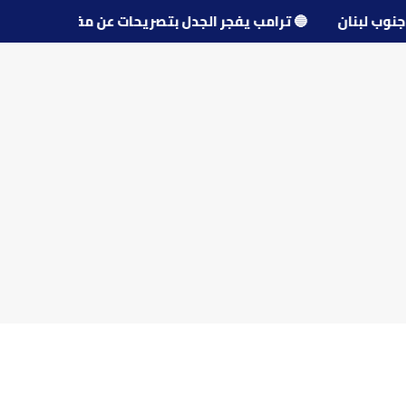
رى جنوب لبنان
🔵
ترامب يفجر الجدل بتصريحات عن مفاوضات إي