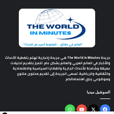
جريدة The World in Minutes
هي جريدة إخبارية تهتم بتغطية الأحداث
والأخبار في العالم العربي والعالم بشكل عام. تتميز بتقديم تحليلات
عميقة وشاملة للأحداث الجارية والقضايا السياسية والاقتصادية
والثقافية والرياضية. تسعى الجريدة إلى تقديم محتوى متنوع
وموضوعي يلبي اهتماماتكم
السوشيل ميديا
فيسبوك
‫X
‫YouTube
واتساب