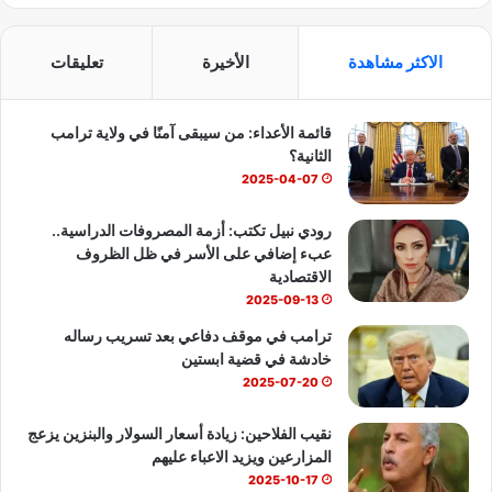
ي
X
Y
ا
س
o
ت
الاكثر مشاهدة
الأخيرة
تعليقات
ب
u
س
قائمة الأعداء: من سيبقى آمنًا في ولاية ترامب
و
T
ا
الثانية؟
ك
u
ب
2025-04-07
b
رودي نبيل تكتب: أزمة المصروفات الدراسية..
عبء إضافي على الأسر في ظل الظروف
e
الاقتصادية
2025-09-13
ترامب في موقف دفاعي بعد تسريب رساله
خادشة في قضية ابستين
2025-07-20
نقيب الفلاحين: زيادة أسعار السولار والبنزين يزعج
المزارعين ويزيد الاعباء عليهم
2025-10-17