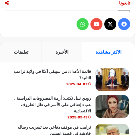
تابعونا
ف
و
ي
X
Y
ا
س
o
ت
الاكثر مشاهدة
الأخيرة
تعليقات
ب
u
س
قائمة الأعداء: من سيبقى آمنًا في ولاية ترامب
و
T
ا
الثانية؟
ك
u
ب
2025-04-07
b
رودي نبيل تكتب: أزمة المصروفات الدراسية..
عبء إضافي على الأسر في ظل الظروف
e
الاقتصادية
2025-09-13
ترامب في موقف دفاعي بعد تسريب رساله
خادشة في قضية ابستين