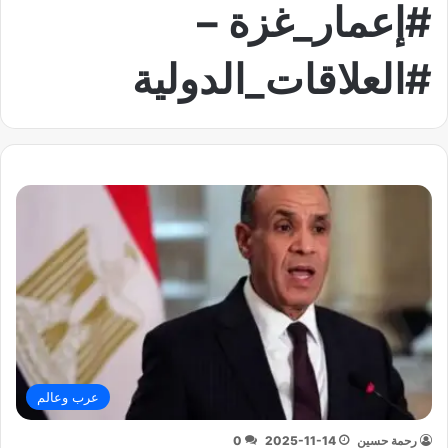
#إعمار_غزة –
#العلاقات_الدولية
عرب وعالم
رحمة حسين
2025-11-14
0