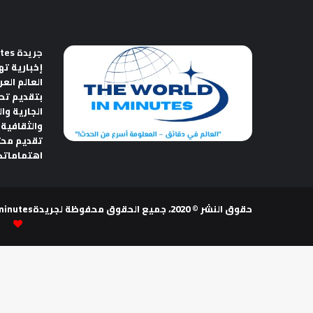
جريدة The World in Minutes
إخبارية ته
العالم الع
بتقديم تح
الجارية وا
والثقافية 
تقديم مح
اهتماماتك
حقوق النشر © 2020، جميع الحقوق محفوظة لجريدةThe world in minutes | تصميم وتطوير