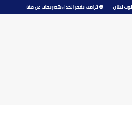
 جنوب لبنان
🔵
ترامب يفجر الجدل بتصريحات عن مفاوضات إير