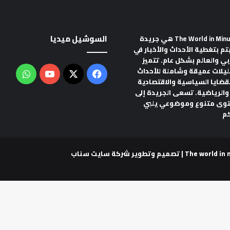
السوشيل ميديا
هي جريدة
تم بتغطية الأحداث والأخبار في
ربي والعالم بشكل عام. تتميز
ليلات عميقة وشاملة للأحداث
‫X
فيسبوك
‫YouTube
واتس
لقضايا السياسية والاقتصادية
والرياضية. تسعى الجريدة إلى
توى متنوع وموضوعي يلبي
م
شركة سايت سناب