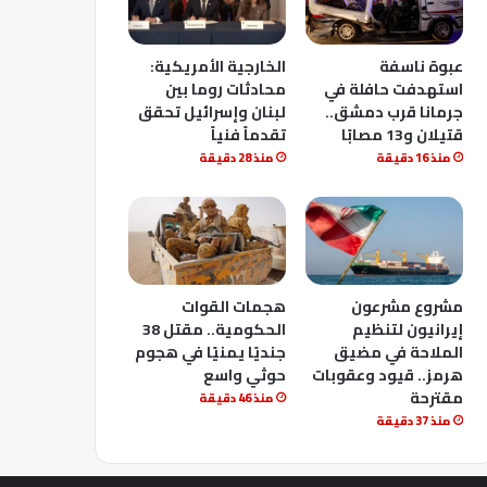
عبوة ناسفة
الخارجية الأمريكية:
استهدفت حافلة في
محادثات روما بين
جرمانا قرب دمشق..
لبنان وإسرائيل تحقق
قتيلان و13 مصابًا
تقدماً فنياً
منذ 16 دقيقة
منذ 28 دقيقة
مشروع مشرعون
هجمات القوات
إيرانيون لتنظيم
الحكومية.. مقتل 38
الملاحة في مضيق
جنديًا يمنيًا في هجوم
هرمز.. قيود وعقوبات
حوثي واسع
مقترحة
منذ 46 دقيقة
منذ 37 دقيقة