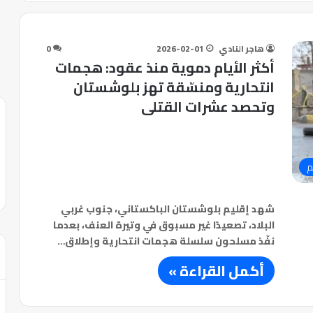
هاجر النادي
2026-02-01
0
أكثر الأيام دموية منذ عقود: هجمات
انتحارية ومنسّقة تهز بلوشستان
وتحصد عشرات القتلى
م
شهد إقليم بلوشستان الباكستاني، جنوب غربي
البلاد، تصعيدًا غير مسبوق في وتيرة العنف، بعدما
نفّذ مسلحون سلسلة هجمات انتحارية وإطلاق…
أكمل القراءة »