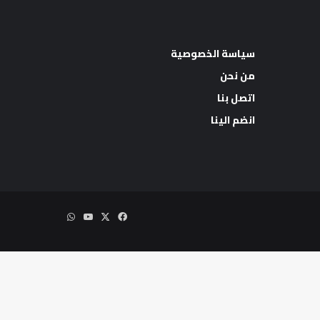
سياسة الخصوصية
من نحن
اتصل بنا
اب
انضم الينا
‫X
فيسبوك
‫YouTube
واتساب