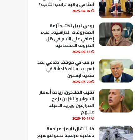
ك
u
ب
آمنًا في ولاية ترامب الثانية؟
b
2025-04-07
e
رودي نبيل تكتب: أزمة
المصروفات الدراسية.. عبء
إضافي على الأسر في ظل
الظروف الاقتصادية
2025-09-13
ترامب في موقف دفاعي بعد
تسريب رساله خادشة في
قضية ابستين
2025-07-20
نقيب الفلاحين: زيادة أسعار
السولار والبنزين يزعج
المزارعين ويزيد الاعباء
عليهم
2025-10-17
فايننشال تايمز: مراجعة
دفاعية مرتقبة تدعو لتوسيع