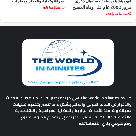
فيوميتشينو يستعد لاستقبال ذكرى
سرقة وثعلبة وانفجار ومفاجآت
مرور 2000 عام على وفاة المسيح
منذ 3 ساعات
منذ ساعة واحدة
جريدة The World in Minutes
هي جريدة إخبارية تهتم بتغطية الأحداث
والأخبار في العالم العربي والعالم بشكل عام. تتميز بتقديم تحليلات
عميقة وشاملة للأحداث الجارية والقضايا السياسية والاقتصادية
والثقافية والرياضية. تسعى الجريدة إلى تقديم محتوى متنوع
وموضوعي يلبي اهتماماتكم