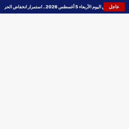
عاجل
🔵
حالة الطقس اليوم الأربعاء 5 أغسطس 2026.. استمرار انخفاض الحرارة وتحذيرات من الشبورة واضطراب الملاحة