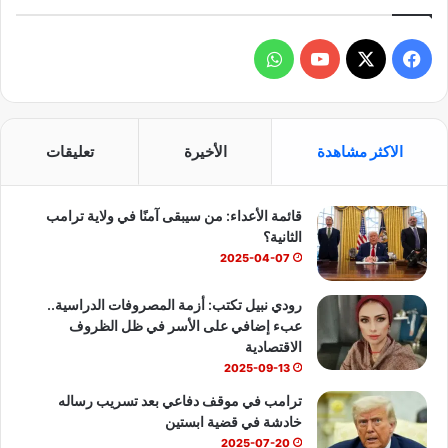
ف
و
ي
X
Y
ا
س
o
ت
الاكثر مشاهدة
الأخيرة
تعليقات
ب
u
س
قائمة الأعداء: من سيبقى آمنًا في ولاية ترامب
و
T
ا
الثانية؟
ك
u
ب
2025-04-07
b
رودي نبيل تكتب: أزمة المصروفات الدراسية..
عبء إضافي على الأسر في ظل الظروف
e
الاقتصادية
2025-09-13
ترامب في موقف دفاعي بعد تسريب رساله
خادشة في قضية ابستين
2025-07-20