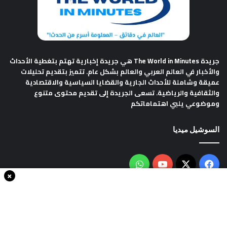
جريدة The World in Minutes
هي جريدة إخبارية تهتم بتغطية الأحداث
والأخبار في العالم العربي والعالم بشكل عام. تتميز بتقديم تحليلات
عميقة وشاملة للأحداث الجارية والقضايا السياسية والاقتصادية
والثقافية والرياضية. تسعى الجريدة إلى تقديم محتوى متنوع
وموضوعي يلبي اهتماماتكم
السوشيل ميديا
فيسبوك
‫X
‫YouTube
واتساب
×
سياسة الخصوصية
من نحن