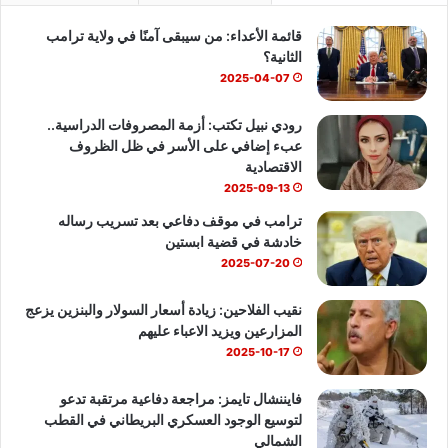
قائمة الأعداء: من سيبقى آمنًا في ولاية ترامب
و
T
ا
الثانية؟
ك
u
ب
2025-04-07
b
رودي نبيل تكتب: أزمة المصروفات الدراسية..
عبء إضافي على الأسر في ظل الظروف
e
الاقتصادية
2025-09-13
ترامب في موقف دفاعي بعد تسريب رساله
خادشة في قضية ابستين
2025-07-20
نقيب الفلاحين: زيادة أسعار السولار والبنزين يزعج
المزارعين ويزيد الاعباء عليهم
2025-10-17
فايننشال تايمز: مراجعة دفاعية مرتقبة تدعو
لتوسيع الوجود العسكري البريطاني في القطب
الشمالي