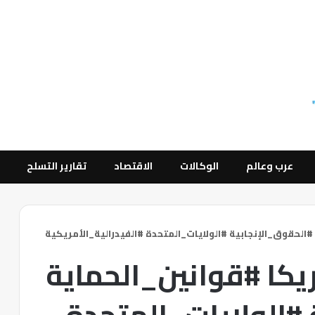
عرب وعالم
الوكالات
الاقتصاد
تقارير التسلح
لحقوق_الإنجابية #الولايات_المتحدة #الفيدرالية_الأمريكية
كا #قوانين_الحماية