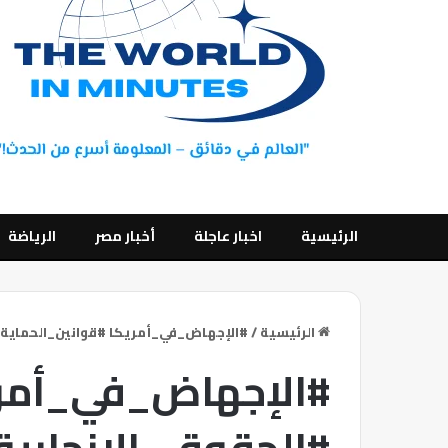
الرئيسية
اخبار عاجلة
أخبار مصر
الرياضة
الرئيسية
/
#الإجهاض_في_أمريكا #قوانين_الحماية #ا
#الإجهاض_في_أمري