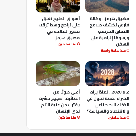
مضيق هرمز.. وكالة
أسواق الخليج تغلق
فارس تكشف ملامح
على تراجع وسط ترقب
الاتفاق المرتقب
مصير الملاحة في
ورسومًا إلزامية على
مضيق هرمز
السفن
منذ ساعتين
منذ ساعة واحدة
عام 2028.. لماذا يراه
أعلى صوتًا من
الخبراء نقطة تحول في
الطائرة.. ضجيج حشرة
الذكاء الاصطناعي
يقترب من عتبة الألم
والاقتصاد والسياسة؟
لدى الإنسان
منذ ساعتين
منذ ساعتين