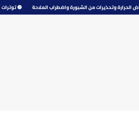
🔵
توتر