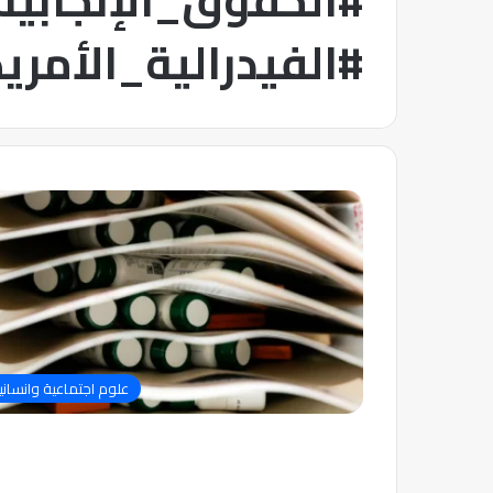
#الحقوق_الإنجابية
#الفيدرالية_الأمري
علوم اجتماعية وانساني