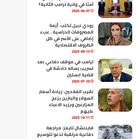
ك
u
ب
آمنًا في ولاية ترامب الثانية؟
b
2025-04-07
e
رودي نبيل تكتب: أزمة
المصروفات الدراسية.. عبء
إضافي على الأسر في ظل
الظروف الاقتصادية
2025-09-13
ترامب في موقف دفاعي بعد
تسريب رساله خادشة في
قضية ابستين
2025-07-20
نقيب الفلاحين: زيادة أسعار
السولار والبنزين يزعج
المزارعين ويزيد الاعباء
عليهم
2025-10-17
فايننشال تايمز: مراجعة
دفاعية مرتقبة تدعو لتوسيع