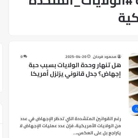
 #الولايات_المتحدة
كية
محمود فرحان
2025-04-20
0
هل تنهار وحدة الولايات بسبب حبة
إجهاض؟ جدل قانوني يزلزل أمريكا
ة
رغم القوانين المتشددة التي تحظر الإجهاض في عدد
من الولايات الأمريكية، فإن عدد عمليات الإجهاض لا
يتراجع بل على العكس،…