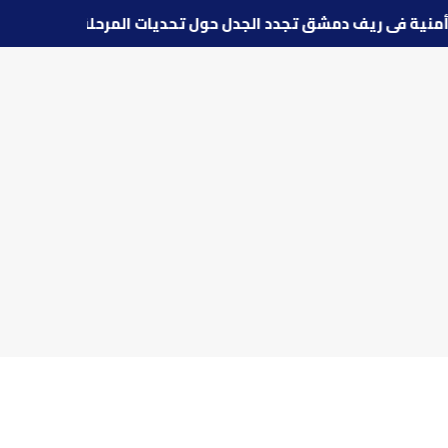
ات أمنية في ريف دمشق تجدد الجدل حول تحديات المرحلة الانتقال