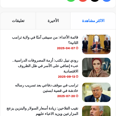
ي
X
Y
ا
س
o
ت
الاكثر مشاهدة
الأخيرة
تعليقات
ب
u
س
قائمة الأعداء: من سيبقى آمنًا في ولاية ترامب
و
T
ا
الثانية؟
ك
u
ب
2025-04-07
b
رودي نبيل تكتب: أزمة المصروفات الدراسية..
عبء إضافي على الأسر في ظل الظروف
e
الاقتصادية
2025-09-13
ترامب في موقف دفاعي بعد تسريب رساله
خادشة في قضية ابستين
2025-07-20
نقيب الفلاحين: زيادة أسعار السولار والبنزين يزعج
المزارعين ويزيد الاعباء عليهم