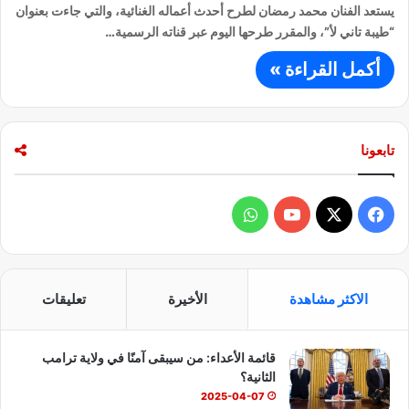
يستعد الفنان محمد رمضان لطرح أحدث أعماله الغنائية، والتي جاءت بعنوان
“طيبة تاني لأ”، والمقرر طرحها اليوم عبر قناته الرسمية…
أكمل القراءة »
تابعونا
ف
و
ي
X
Y
ا
س
o
ت
الاكثر مشاهدة
الأخيرة
تعليقات
ب
u
س
قائمة الأعداء: من سيبقى آمنًا في ولاية ترامب
و
T
ا
الثانية؟
ك
u
ب
2025-04-07