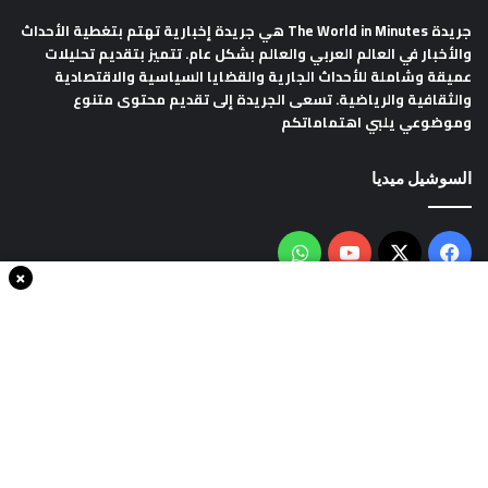
جريدة The World in Minutes
هي جريدة إخبارية تهتم بتغطية الأحداث
والأخبار في العالم العربي والعالم بشكل عام. تتميز بتقديم تحليلات
عميقة وشاملة للأحداث الجارية والقضايا السياسية والاقتصادية
والثقافية والرياضية. تسعى الجريدة إلى تقديم محتوى متنوع
وموضوعي يلبي اهتماماتكم
السوشيل ميديا
فيسبوك
‫X
‫YouTube
واتساب
×
سياسة الخصوصية
من نحن
اتصل بنا
انضم الينا