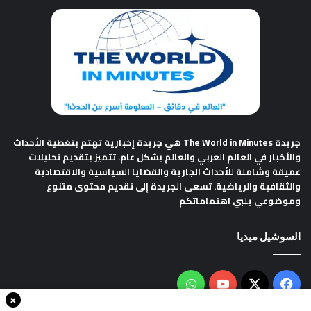
جريدة The World in Minutes
هي جريدة إخبارية تهتم بتغطية الأحداث
والأخبار في العالم العربي والعالم بشكل عام. تتميز بتقديم تحليلات
عميقة وشاملة للأحداث الجارية والقضايا السياسية والاقتصادية
والثقافية والرياضية. تسعى الجريدة إلى تقديم محتوى متنوع
وموضوعي يلبي اهتماماتكم
السوشيل ميديا
فيسبوك
‫X
‫YouTube
واتساب
×