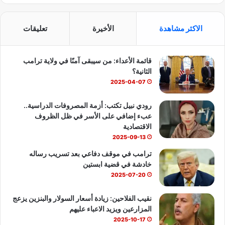
ي
X
Y
ا
س
o
ت
الاكثر مشاهدة
الأخيرة
تعليقات
ب
u
س
قائمة الأعداء: من سيبقى آمنًا في ولاية ترامب
و
T
ا
الثانية؟
ك
u
ب
2025-04-07
b
رودي نبيل تكتب: أزمة المصروفات الدراسية..
عبء إضافي على الأسر في ظل الظروف
e
الاقتصادية
2025-09-13
ترامب في موقف دفاعي بعد تسريب رساله
خادشة في قضية ابستين
2025-07-20
نقيب الفلاحين: زيادة أسعار السولار والبنزين يزعج
المزارعين ويزيد الاعباء عليهم
2025-10-17