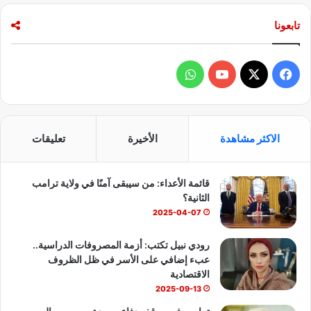
تابعونا
ف
و
ي
X
Y
ا
س
o
ت
الاكثر مشاهدة
الأخيرة
تعليقات
ب
u
س
قائمة الأعداء: من سيبقى آمنًا في ولاية ترامب
و
T
ا
الثانية؟
ك
u
ب
2025-04-07
b
رودي نبيل تكتب: أزمة المصروفات الدراسية..
عبء إضافي على الأسر في ظل الظروف
e
الاقتصادية
2025-09-13