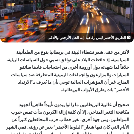
الطريق الأخضر ليس رفاهية: إنه الحل الأرخص والأذكى
لأكثر من عقد، شعر نشطاء البيئة في بريطانيا بنوع من الطمأنينة
السياسية، إذ حافظت البلاد على توافق نسبي حول السياسات البيئية،
خلافاً لما شهدته دول أوروبية أخرى من احتجاجات قادها سائقو
السيارات والمزارعون والجماعات اليمينية المتطرفة ضد سياسات
المناخ. غير أن المؤشرات الحالية توحي بأن ما يُعرف بـ”الارتداد
الأخضر” بات يطرق الأبواب البريطانية.
صحيح أن غالبية البريطانيين ما زالوا يبدون تأييداً ظاهرياً لجهود
مكافحة التغير المناخي، إلا أن كلفة إزالة الكربون بدأت تمس جيوب
المواطنين. ومن جهة أخرى، تغير خطاب حزب المحافظين كثيراً عن
الأيام التي كان فيها شعار “البلوط الأخضر” يعبر عن رؤيته. ففي الشهر