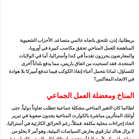
بريطانيا، إذن، تلتحق باتجاه عالمي متصاعد. الأحزاب الشعبوية
المناهضة للعمل المناخي تحقق مكاسب كبيرة في أوروبا،
والمعارضون يحرزون تقدماً في كندا وأستراليا، أما في الولايات
المتحدة، فقد انسحبت من اتفاق باريس، مما يدفع بلداناً أخرى
للتساؤل: لماذا نتحمل أعباء إنقاذ الكوكب فيما تندفع أميركا بلا هوادة
في الاتجاه المعاكس؟
المناخ ومعضلة العمل الجماعي
لطالما كان التغير المناخي مشكلة جماعية تتطلب تعاوناً دولياً. حتى
أولئك المتأثرين مباشرة بالكوارث المناخية يجدون صعوبة في تبرير
اتخاذ إجراءات محلية مكلفة. فمثلاً، رغم الحرائق الكارثية في أستراليا،
لا يزال هناك تيار قوي يعارض السياسات البيئية، وهو أمر لا يخلو من
منطق، إذ يمكن لأستراليا أن تخفض انبعاثاتها إلى الصفر، لكنها ستبقى