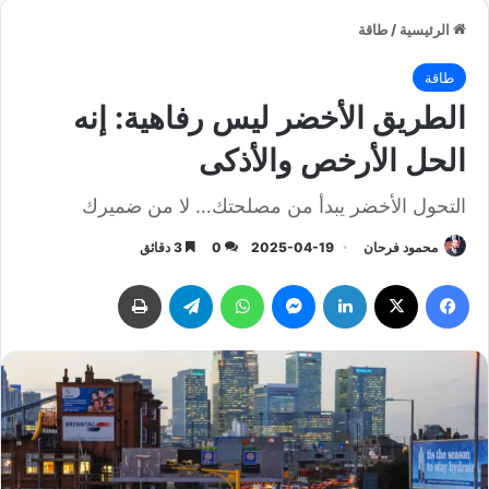
الرئيسية
/
طاقة
طاقة
الطريق الأخضر ليس رفاهية: إنه
الحل الأرخص والأذكى
التحول الأخضر يبدأ من مصلحتك… لا من ضميرك
محمود فرحان
2025-04-19
0
3 دقائق
فيسبوك
‫X
لينكدإن
ماسنجر
واتساب
تيلقرام
طباعة