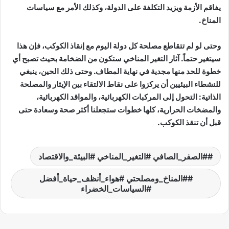
يفاقم الأزمة ويزيد التكلفة على الدولة، وكذلك الأمر مع سياسات
المناخ.
وحتى لو لم تتقاطع مصلحة كل دولة اليوم مع إنقاذ الكوكب، فإن هذا
سيتغير حتماً. آثار التغير المناخي ستكون من الضخامة بحيث تصبح أي
خطوة للحد منها مجدية في نهاية المطاف. وحتى ذلك الحين، ينبغي
للنشطاء البيئيين أن يركزوا على نقاط الالتقاء بين الإيثار والمصلحة
الذاتية: التحول إلى المركبات الكهربائية، والمواقد الكهربائية،
والمضخات الحرارية، كلها خطوات ستجعلنا أكثر صحة وسعادة حتى
قبل أن تنقذ الكوكب.
#الصفر_الصافي #التغير_المناخي #البيئة_والاقتصاد
#المناخ_ومصلحتي #هواء_أنظف_حياة_أفضل
#السياسات_الخضراء