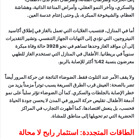
والسكري، وتأخر النمو العقلي، وأمراض المناعة الذاتية، وهشاشة
العظام، والشيخوخة المبكرة، بل وحتى إعتام عدسة العين.
أما في المنازل، فتتسبب الغلايات التي تعمل بالغاز في إطلاق أكاسيد
النيتروجين، التي تؤدي إلى التهابات الجهاز التنفسي. وتشير التقديرات
إلى أن مواقد الغاز وحدها تساهم في نحو 3928 حالة وفاة مبكرة
سنوياً في بريطانيا. الأطفال في المنازل التي تستخدم الغاز للطهي
معرضون بنسبة 42% أكثر للإصابة بالربو.
ولا يقف الأمر عند التلوث فقط. الضوضاء الناتجة عن حركة المرور أيضاً
تضر بالصحة: العيش قرب الطرق السريعة يسبب توتراً مزمناً يزيد من
خطر الإصابة بالجلطات والسكري. كما أن الضوضاء تؤثر سلباً على نمو
أدمغة الأطفال. تقليص حركة المرور في المدن لا يحسن جودة الحياة
فحسب، بل ينعش اقتصادها، كما أظهرت التجارب في المراكز
الحضرية التي تم تحويلها إلى مناطق للمشاة.
الطاقات المتجددة: استثمار رابح لا محالة