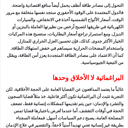
التحول إلى مصادر طاقة أنظف يحمل أيضاً منافع اقتصادية واضحة.
فالدول المعتمدة على الوقود الأحفوري ستجد نفسها متخلفة مع مرور
الوقت. أسعار الألواح الشمسية آخذة في الانخفاض، والسيارات
الكهربائية في طريقها لتصبح أرخص من نظيرتها العاملة بالبنزين أو
الديزل. ومع استمرار تراجع أسعار البطاريات، ستصبح هذه المركبات
الخيار الأكثر جدوى. كذلك، فإن تحسين العزل الحراري للمنازل
واستخدام المضخات الحرارية سيساهم في خفض استهلاك الطاقة.
كما أن الاعتماد على مصادر الطاقة المتجددة يعزز أمن الطاقة، ويقلل
من التبعية الجيوسياسية.
البراغماتية لا الأخلاق وحدها
غالباً ما يعتمد المدافعون عن القضايا العامة على الحجة الأخلاقية، لكن
التجربة تثبت أن البراغماتية تكون أكثر فاعلية. خذ مثلاً قضايا السجون
والتشرد والإدمان: حين يتم تقديمها كمشكلات إنسانية فقط، تضعف
الحجة في أوقات التقشف. أما عندما تُعرض باعتبارها قضايا تمس
المصلحة العامة، يصبح دعم السياسات أسهل. فمعاملة السجناء
بطريقة غير إنسانية تعني تهديداً أمنياً لاحقاً، والتقصير في علاج الإدمان