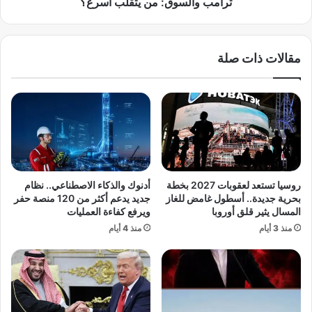
ن
و
ترامب والسوق: من يتقلب أسرع؟
ع
ق
م
:
ا
م
مقالات ذات صلة
ر
ن
ة
ي
غ
ت
ا
ق
و
ل
د
ب
ي
أ
أ
س
ع
ر
روسيا تستعد لعقوبات 2027 بخطة
أدنوك والذكاء الاصطناعي.. نظام
ظ
ع
بحرية جديدة.. أسطول غامض للغاز
جديد يدعم أكثر من 120 منصة حفر
م
؟
المسال يثير قلق أوروبا
ويرفع كفاءة العمليات
م
منذ 3 أيام
منذ 4 أيام
ع
ج
ز
ا
ت
ه