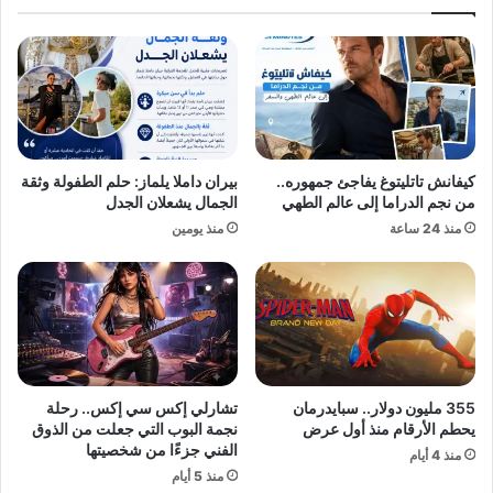
ة
ا
ا
ل
ل
ك
س
ب
ل
ر
ا
ى
م
:
ت
ع
كيفانش تاتليتوغ يفاجئ جمهوره..
بيران داملا يلماز: حلم الطفولة وثقة
ص
ن
من نجم الدراما إلى عالم الطهي
الجمال يشعلان الجدل
ط
د
منذ 24 ساعة
منذ يومين
د
م
م
ا
ب
تُ
ص
ك
و
ت
ا
ب
ر
ا
ي
ل
355 مليون دولار.. سبايدرمان
تشارلي إكس سي إكس.. رحلة
خ
ق
يحطم الأرقام منذ أول عرض
نجمة البوب التي جعلت من الذوق
م
و
الفني جزءًا من شخصيتها
منذ 4 أيام
و
ا
منذ 5 أيام
س
ن