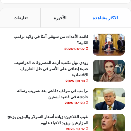
ي
X
Y
ا
س
o
ت
الاكثر مشاهدة
الأخيرة
تعليقات
ب
u
س
قائمة الأعداء: من سيبقى آمنًا في ولاية ترامب
و
T
ا
الثانية؟
ك
u
ب
2025-04-07
b
رودي نبيل تكتب: أزمة المصروفات الدراسية..
عبء إضافي على الأسر في ظل الظروف
e
الاقتصادية
2025-09-13
ترامب في موقف دفاعي بعد تسريب رساله
خادشة في قضية ابستين
2025-07-20
نقيب الفلاحين: زيادة أسعار السولار والبنزين يزعج
المزارعين ويزيد الاعباء عليهم
2025-10-17