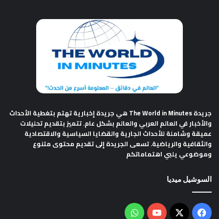
جريدة The World in Minutes
هي جريدة إخبارية تهتم بتغطية الأحداث
والأخبار في العالم العربي والعالم بشكل عام. تتميز بتقديم تحليلات
عميقة وشاملة للأحداث الجارية والقضايا السياسية والاقتصادية
والثقافية والرياضية. تسعى الجريدة إلى تقديم محتوى متنوع
وموضوعي يلبي اهتماماتكم
السوشيل ميديا
فيسبوك
‫X
‫YouTube
واتساب