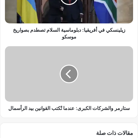
س
ك
ي
ف
ي
زيلينسكي في أفريقيا: دبلوماسية السلام تصطدم بصواريخ
أ
موسكو
ف
ر
س
ي
ت
ق
ا
ي
ر
ا
م
:
ر
د
و
ب
ا
ل
ل
و
ش
ستارمر والشركات الكبرى: عندما تُكتب القوانين بيد الرأسمال
م
ر
ا
ك
س
ا
مقالات ذات صلة
ي
ت