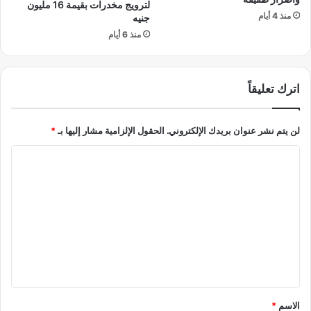
ي
لترويج مخدرات بقيمة 16 مليون
ل
ن
منذ 4 أيام
جنيه
أ
س
منذ 6 أيام
ه
ي
ل
ا
ي
س
"
اترك تعليقاً
ي
ت
ي
لن يتم نشر عنوان بريدك الإلكتروني.
الحقول الإلزامية مشار إليها بـ
*
ن
م
ا
ت
ب
ل
ا
ت
ي
ع
ن
ت
ل
ي
ي
ن
و
ق
م
*
الاسم
*
ح