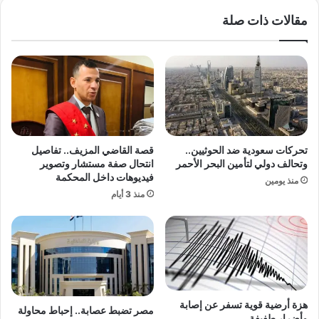
ة
ت
مقالات ذات صلة
:
م
ت
ر
ص
ت
ر
ث
ف
م
غ
ا
ي
ن
ر
ي
م
س
تحركات سعودية ضد الحوثيين..
قصة القاضي المزيف.. تفاصيل
ق
ن
وتحالف دولي لتأمين البحر الأحمر
انتحال صفة مستشار وتصوير
ب
و
فيديوهات داخل المحكمة
منذ يومين
و
ا
منذ 3 أيام
ل
ت
ي
ب
ه
ي
ز
ن
ص
ر
و
ؤ
ر
ي
ة
هزة أرضية قوية تسفر عن إصابة
ت
مصر تضبط عصابة.. إحباط محاولة
وأضرار طفيفة
ا