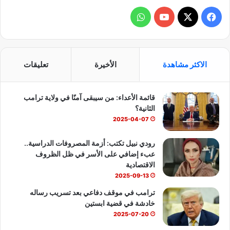
ف
و
ي
X
Y
ا
س
o
ت
الاكثر مشاهدة
الأخيرة
تعليقات
ب
u
س
قائمة الأعداء: من سيبقى آمنًا في ولاية ترامب
و
T
ا
الثانية؟
ك
u
ب
2025-04-07
b
رودي نبيل تكتب: أزمة المصروفات الدراسية..
عبء إضافي على الأسر في ظل الظروف
e
الاقتصادية
2025-09-13
ترامب في موقف دفاعي بعد تسريب رساله
خادشة في قضية ابستين
2025-07-20