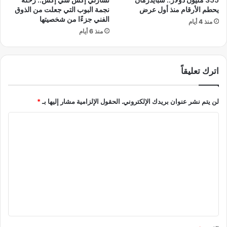
ت
ا
يحطم الأرقام منذ أول عرض
نجمة البوب التي جعلت من الذوق
ا
ل
الفني جزءًا من شخصيتها
منذ 4 أيام
ح
ف
منذ 6 أيام
م
ا
ه
ت
ر
ي
ج
اترك تعليقاً
ك
ا
ا
ن
ن
ا
لن يتم نشر عنوان بريدك الإلكتروني.
الحقول الإلزامية مشار إليها بـ
*
ل
ا
س
ي
ل
ن
ت
م
ا
ع
ل
ي
ق
*