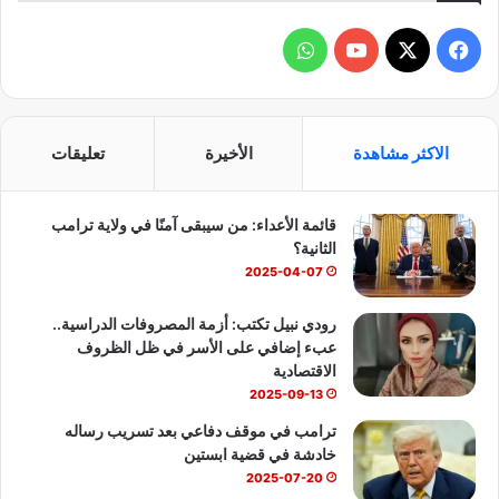
ف
و
ي
X
Y
ا
س
o
ت
الاكثر مشاهدة
الأخيرة
تعليقات
ب
u
س
قائمة الأعداء: من سيبقى آمنًا في ولاية ترامب
و
T
ا
الثانية؟
ك
u
ب
2025-04-07
b
رودي نبيل تكتب: أزمة المصروفات الدراسية..
عبء إضافي على الأسر في ظل الظروف
e
الاقتصادية
2025-09-13
ترامب في موقف دفاعي بعد تسريب رساله
خادشة في قضية ابستين
2025-07-20