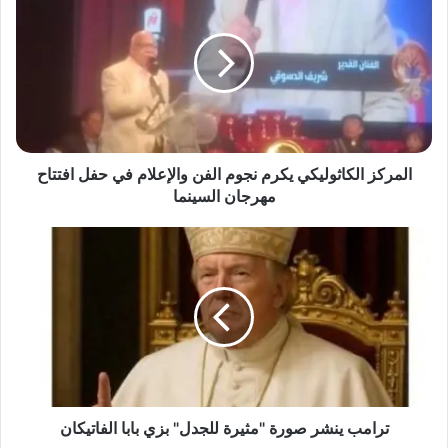
ل
م
ر
ك
ز
ا
ل
ك
ا
المركز الكاثوليكي يكرم نجوم الفن والإعلام في حفل افتتاح
ث
مهرجان السينما
و
ل
ت
ي
ر
ك
ا
ي
م
ي
ب
ك
ي
ر
ن
م
ش
ن
ر
ج
ص
ترامب ينشر صورة "مثيرة للجدل" بزي بابا الفاتيكان
و
و