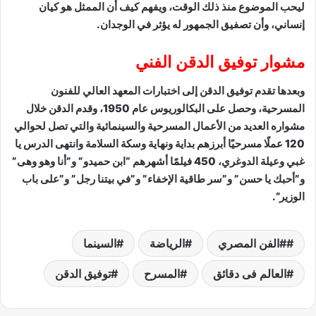
ليحب الموضوع منذ ذلك الوقت، ويفهم كيف أن الممثل هو كيان
إنساني، وأن تصفيق الجمهور له يؤثر في الوجدان.
مشوار توفيق الدقن الفني
وبعدها تقدم توفيق الدقن إلى اختبارات المعهد العالي للفنون
المسرحية، وحصل على البكالوريوس عام 1950، وقدم الدقن خلال
مشواره العديد من الأعمال المسرحية والسينمائية والتي تصل لحوالي
120 عملًا مسرحيًا أبرزهم بداية ونهاية وسكة السلامة وانتهى الدرس يا
غبي وعيلة الدوغري، 450 فيلمًا أشهرهم “ابن حميدو” و”أنا وهو وهى”
و”أحبك يا حسن” و”سر طاقية الإخفاء” و”في بيتنا رجل” و”على باب
الوزير”.
#الفن المصري
الرياضة
السينما
العالم فى دقائق
المسرح
توفيق الدقن