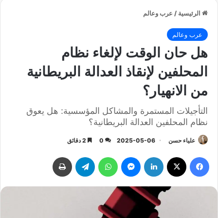
الرئيسية
/
عرب وعالم
عرب وعالم
هل حان الوقت لإلغاء نظام
المحلفين لإنقاذ العدالة البريطانية
من الانهيار؟
التأجيلات المستمرة والمشاكل المؤسسية: هل يعوق
نظام المحلفين العدالة البريطانية؟
علياء حسن
2025-05-06
0
2 دقائق
فيسبوك
‫X
لينكدإن
ماسنجر
واتساب
تيلقرام
طباعة