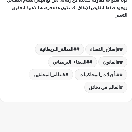
فإنه سيواجه مقاومة شديدة من زملائه. لكن مع انهيار النظام القضائي
ووجود ضغط لتقليص الإنفاق، قد تكون هذه فرصته الذهبية لتحقيق
التغيير.
#إصلاح_القضاء
#العدالة_البريطانية
#القانون
#القضاء_البريطاني
#تأجيلات_المحاكمات
#نظام_المحلفين
العالم في دقائق