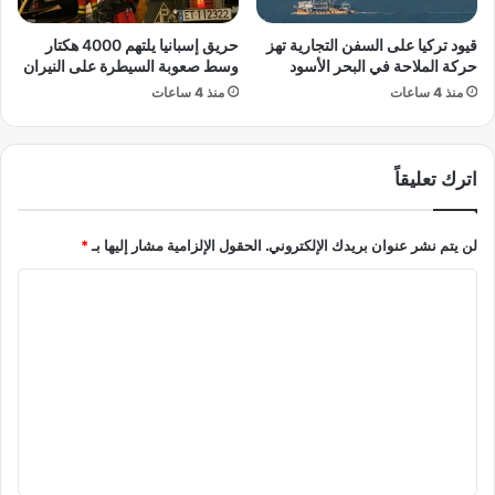
م
ن
ي
ي
قيود تركيا على السفن التجارية تهز
حريق إسبانيا يلتهم 4000 هكتار
ن
و
حركة الملاحة في البحر الأسود
وسط صعوبة السيطرة على النيران
ي
ا
منذ 4 ساعات
منذ 4 ساعات
ة
ل
و
م
خ
ق
اترك تعليقاً
ط
ب
ر
ل
ا
لن يتم نشر عنوان بريدك الإلكتروني.
الحقول الإلزامية مشار إليها بـ
*
ل
ت
ا
غ
ي
ل
ي
ت
ر
ع
ا
ل
ل
ا
ي
ج
ت
ق