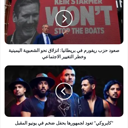
ع
و
د
ح
ز
ب
ر
ي
ف
صعود حزب ريفورم في بريطانيا: انزلاق نحو الشعبوية اليمينية
و
وخطر التغيير الاجتماعي
ر
م
"
ف
ك
ي
ا
ب
ي
ر
ر
ي
و
ط
ك
ا
ي
ن
"
ي
ت
"كايروكي" تعود لجمهورها بحفل ضخم في يونيو المقبل
ا