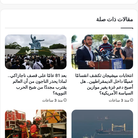
ع
:
و
ا
د
مقالات ذات صلة
ن
ل
ز
ج
ل
م
ا
ه
ق
و
ن
ر
ح
ه
و
ا
ا
ب
انتخابات ميشيجان تكشف انقسامًا
بعد 81 عامًا على قصف ناجازاكي..
ل
ح
عميقًا داخل الديمقراطيين.. هل
لماذا يحذر الناجون من أن العالم
ش
ف
أصبح دعم غزة يغير موازين
يقترب مجددًا من شبح الحرب
ع
ل
السياسة الأمريكية؟
النووية؟
ب
ض
منذ 3 ساعات
منذ 3 ساعات
و
خ
ي
م
ة
ف
ا
ي
ل
ي
ي
و