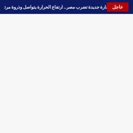
عاجل
🔵
موجة حارة جديدة تضرب مصر.. ارتفاع الحرارة يتواصل وذروة مر