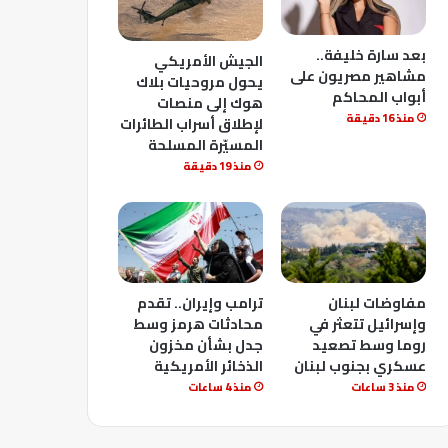
بعد سارة خليفة..
الجيش الأمريكي
مشاهير مصريون على
يحول مروحيات بلاك
أبواب المحاكم
هوك إلى منصات
منذ 16 دقيقة
لإطلاق أسراب الطائرات
المسيّرة المسلحة
منذ 19 دقيقة
مفاوضات لبنان
ترامب وإيران.. تقدم
وإسرائيل تتعثر في
محادثات هرمز وسط
روما وسط تصعيد
جدل بشأن مخزون
عسكري بجنوب لبنان
الذخائر الأمريكية
منذ 3 ساعات
منذ 4 ساعات