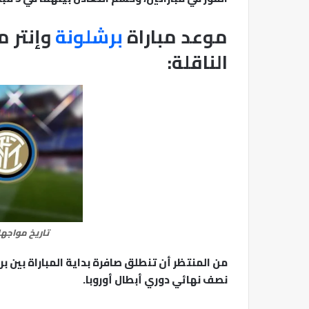
موعد مباراة
برشلونة
وإنتر م
الناقلة:
تاريخ مواجها
من المنتظر أن تنطلق صافرة بداية المباراة بين ب
نصف نهائي دوري أبطال أوروبا.