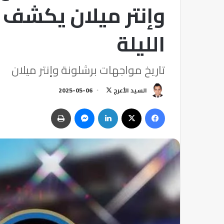
وإنتر ميلان يكشف ا
الليلة
تاريخ مواجهات برشلونة وإنتر ميلان
السيد الأعرج
ت
2025-05-06
ا
فيسبوك
‫X
لينكدإن
ماسنجر
طباعة
ب
ع
ع
ل
ى
X