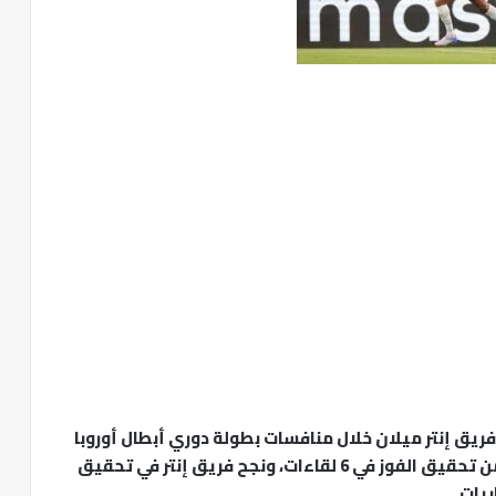
ريق إنتر ميلان خلال منافسات بطولة دوري أبطال أوروبا
من قبل في 13 مباراة، وتمكن الفريق الكتالوني من تحقيق الفوز في 6 لقاءات، ونجح فريق إنتر في تحقيق