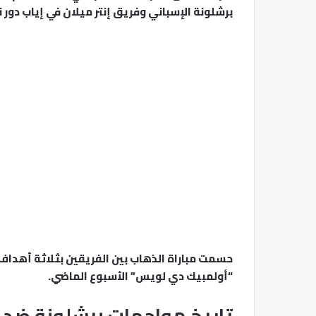
برشلونة الإسباني وفريق إنتر ميلان في إياب دور 
حسمت مباراة الذهاب بين الفريقين بثلاثة أهداف
“أولمبيك دي لويس” الأسبوع الماضي.
تاريخ مواجهات برشلونة ضد إن