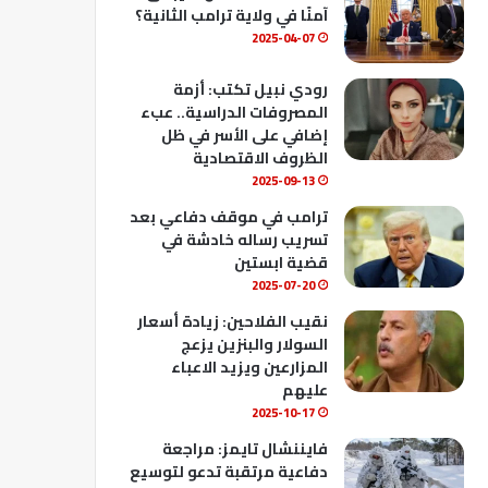
ك
u
ب
آمنًا في ولاية ترامب الثانية؟
b
2025-04-07
e
رودي نبيل تكتب: أزمة
المصروفات الدراسية.. عبء
إضافي على الأسر في ظل
الظروف الاقتصادية
2025-09-13
ترامب في موقف دفاعي بعد
تسريب رساله خادشة في
قضية ابستين
2025-07-20
نقيب الفلاحين: زيادة أسعار
السولار والبنزين يزعج
المزارعين ويزيد الاعباء
عليهم
2025-10-17
فايننشال تايمز: مراجعة
دفاعية مرتقبة تدعو لتوسيع