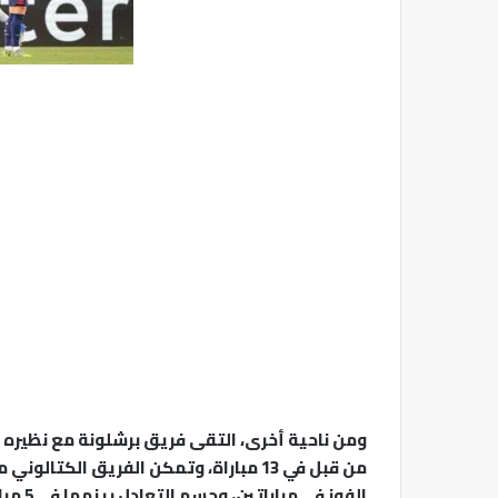
ومن ناحية أخرى، التقى فريق برشلونة مع نظيره ف
الفوز في مباراتين، وحسم التعادل بينهما في 5 مباريات.