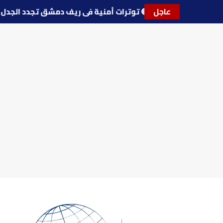
عاجل
🔵
توترات أمنية في ريف دمشق تجدد ال