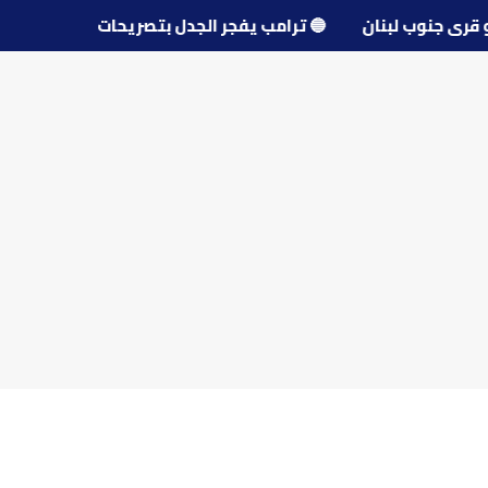
 محو قرى جنوب لبنان
🔵
ترامب يفجر الجدل بتصريحات عن مفا