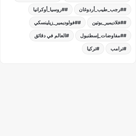
#رجب_طيب_أردوغان
#روسيا_أوكرانيا
#فلاديمير_بوتين
#فولوديمير_زيلينسكي
#مفاوضات_إسطنبول
العالم في دقائق
ترامب
تركيا