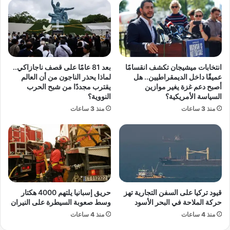
ل
ء
ع
.
م
.
ا
ع
ل
ر
ا
ض
انتخابات ميشيجان تكشف انقسامًا
بعد 81 عامًا على قصف ناجازاكي..
س
ف
عميقًا داخل الديمقراطيين.. هل
لماذا يحذر الناجون من أن العالم
ت
ي
أصبح دعم غزة يغير موازين
يقترب مجددًا من شبح الحرب
ق
ل
السياسة الأمريكية؟
النووية؟
ر
م
منذ 3 ساعات
منذ 3 ساعات
ا
ا
ر
ل
ا
س
ل
ل
ح
م
ز
و
ب
ا
م
ل
قيود تركيا على السفن التجارية تهز
حريق إسبانيا يلتهم 4000 هكتار
س
ث
حركة الملاحة في البحر الأسود
وسط صعوبة السيطرة على النيران
ت
ع
منذ 4 ساعات
منذ 4 ساعات
ق
ب