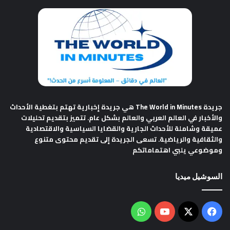
جريدة The World in Minutes
هي جريدة إخبارية تهتم بتغطية الأحداث
والأخبار في العالم العربي والعالم بشكل عام. تتميز بتقديم تحليلات
عميقة وشاملة للأحداث الجارية والقضايا السياسية والاقتصادية
والثقافية والرياضية. تسعى الجريدة إلى تقديم محتوى متنوع
وموضوعي يلبي اهتماماتكم
السوشيل ميديا
فيسبوك
‫X
‫YouTube
واتساب