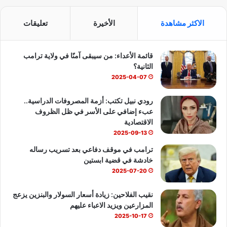
س
o
ت
الاكثر مشاهدة
الأخيرة
تعليقات
ب
u
س
قائمة الأعداء: من سيبقى آمنًا في ولاية ترامب
و
T
ا
الثانية؟
ك
u
ب
2025-04-07
b
رودي نبيل تكتب: أزمة المصروفات الدراسية..
عبء إضافي على الأسر في ظل الظروف
e
الاقتصادية
2025-09-13
ترامب في موقف دفاعي بعد تسريب رساله
خادشة في قضية ابستين
2025-07-20
نقيب الفلاحين: زيادة أسعار السولار والبنزين يزعج
المزارعين ويزيد الاعباء عليهم
2025-10-17