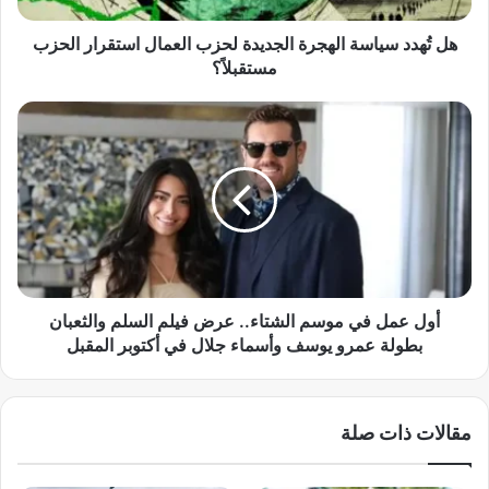
ا
س
هل تُهدد سياسة الهجرة الجديدة لحزب العمال استقرار الحزب
ة
مستقبلاً؟
ا
ل
أ
ه
و
ج
ل
ر
ع
ة
م
ا
ل
ل
ف
ج
ي
د
م
ي
و
أول عمل في موسم الشتاء.. عرض فيلم السلم والثعبان
د
س
بطولة عمرو يوسف وأسماء جلال في أكتوبر المقبل
ة
م
ل
ا
ح
ل
مقالات ذات صلة
ز
ش
ب
ت
ا
ا