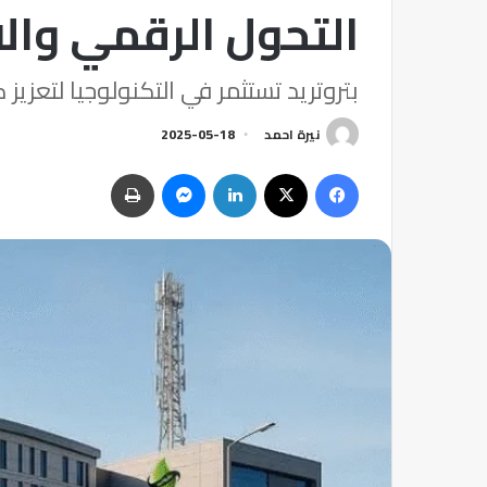
التحول الرقمي والا
بتروتريد تستثمر في التكنولوجيا لتعزي
نيرة احمد
2025-05-18
فيسبوك
‫X
لينكدإن
ماسنجر
طباعة