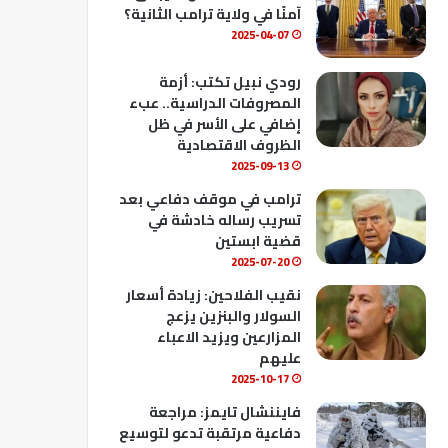
ك
u
ب
آمنًا في ولاية ترامب الثانية؟
b
2025-04-07
e
رودي نبيل تكتب: أزمة
المصروفات الدراسية.. عبء
إضافي على الأسر في ظل
الظروف الاقتصادية
2025-09-13
ترامب في موقف دفاعي بعد
تسريب رساله خادشة في
قضية ابستين
2025-07-20
نقيب الفلاحين: زيادة أسعار
السولار والبنزين يزعج
المزارعين ويزيد الاعباء
عليهم
2025-10-17
فايننشال تايمز: مراجعة
دفاعية مرتقبة تدعو لتوسيع