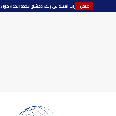
عاجل
🔵
توترات أمنية في ريف دمشق تجدد الجدل ح