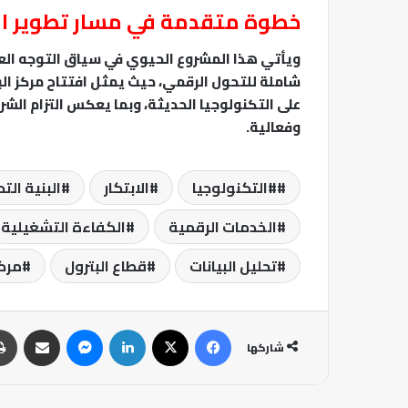
خطوة متقدمة في مسار تطوير ا
ويأتي هذا المشروع الحيوي في سياق التوجه العا
شاملة للتحول الرقمي، حيث يمثل افتتاح مركز ال
على التكنولوجيا الحديثة، وبما يعكس التزام الش
وفعالية.
#التكنولوجيا
الابتكار
البنية الت
الخدمات الرقمية
الكفاءة التشغيلية
تحليل البيانات
قطاع البترول
مركز
فيسبوك
‫X
لينكدإن
ماسنجر
مشاركة عبر البريد
شاركها