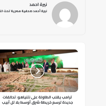
نيرة احمد
نيرة أحمد صحفية مصرية تحت الت
ت
ر
ا
م
ب
ي
ق
ل
ب
ترامب يقلب الطاولة على نتنياهو: تحالفات
ا
ل
جديدة ترسم خريطة شرق أوسط بلا تل أبيب