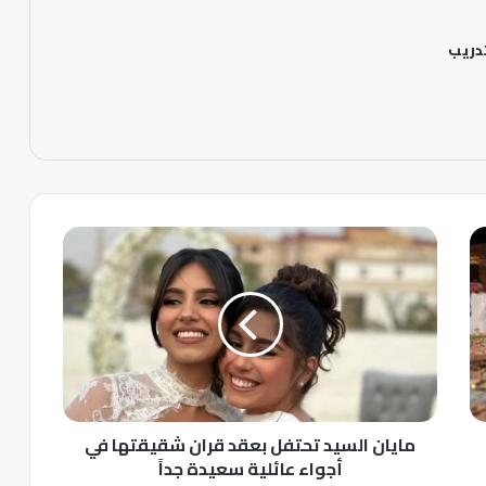
دريب
م
ا
ي
ا
ن
ا
ل
س
ي
مايان السيد تحتفل بعقد قران شقيقتها في
د
ت
أجواء عائلية سعيدة جداً