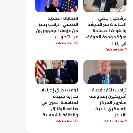
بزشكيان ينفي
انتخابات التجديد
الخلافات مع المرشد
النصفي.. ترامب يحذر
والقوات المسلحة
من عزوف الجمهوريين
ويؤكد وحدة الموقف
عن التصويت
في إيران
منذ 3 ساعات
منذ ساعتين
ترامب ينتقد قضاة
ترامب يطلق إجراءات
أمريكيين بعد وقف
تجارية جديدة
مشروع المركز
لمنافسة الصين في
العسكري بالبيت
صناعة الرقائق
الأبيض
والطاقة الشمسية
منذ 3 ساعات
منذ 4 ساعات