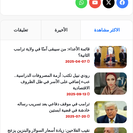
ف
و
ي
X
Y
ا
س
o
ت
الاكثر مشاهدة
الأخيرة
تعليقات
ب
u
س
قائمة الأعداء: من سيبقى آمنًا في ولاية ترامب
و
T
ا
الثانية؟
ك
u
ب
2025-04-07
b
رودي نبيل تكتب: أزمة المصروفات الدراسية..
عبء إضافي على الأسر في ظل الظروف
e
الاقتصادية
2025-09-13
ترامب في موقف دفاعي بعد تسريب رساله
خادشة في قضية ابستين
2025-07-20
نقيب الفلاحين: زيادة أسعار السولار والبنزين يزعج