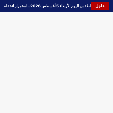
عاجل
🔵
حالة الطقس اليوم الأربعاء 5 أغسطس 2026.. استمرار انخفاض الحرارة وتحذيرات من الشبورة واضطراب الملاحة