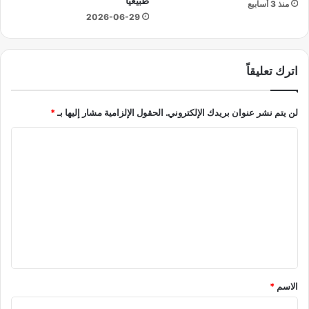
طبيعيًا
منذ 3 أسابيع
ي
ي
2026-06-29
ة
ب
غ
اترك تعليقاً
ط
ا
ء
لن يتم نشر عنوان بريدك الإلكتروني.
الحقول الإلزامية مشار إليها بـ
*
إ
ن
ا
س
ا
ل
ن
ت
ي
ع
أ
م
ل
ر
ي
ي
ك
ق
ي
*
الاسم
*
؟