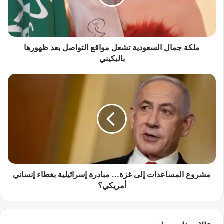
م
ا
ل
ا
ل
ملكة جمال السعودية تشعل مواقع التواصل بعد ظهورها
س
بالبكيني
ع
و
م
د
ش
ي
ر
ة
و
ت
ع
ش
ا
ع
ل
ل
م
م
س
و
ا
مشروع المساعدات إلى غزة... مبادرة إسرائيلية بغطاء إنساني
ا
ع
أمريكي؟
ق
د
ع
ا
ا
ت