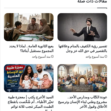
مقالات ذات صلة
ل
إ
ت
ل
و
ى
ا
غ
ص
ز
ل
ة
ب
.
ع
.
د
.
تفسير رؤية الكفيف بالمنام وعلاقتها
بعبع الثانوية العامة.. لماذا لا يحدد
ظ
م
بالتقصير في حق الله عز وجل
المجموع مستقبل أبنائنا؟
ه
ب
منذ أسبوع واحد
منذ أسبوع واحد
و
ا
ر
د
ه
ر
ا
ة
ب
إ
ا
س
ل
ر
ب
ا
عودة الكتّاب ومدارس الأحد..
السيد الأعرج يكتب | معجزة طبية
ك
ئ
مشروع وطني لبناء الإنسان وترسيخ
تحيّر الأطباء.. أم شُخّصت بانقطاع
ي
ي
الأخلاق وقبول الآخر
الطمث المبكر تنجب ثلاثة توائم
ن
ل