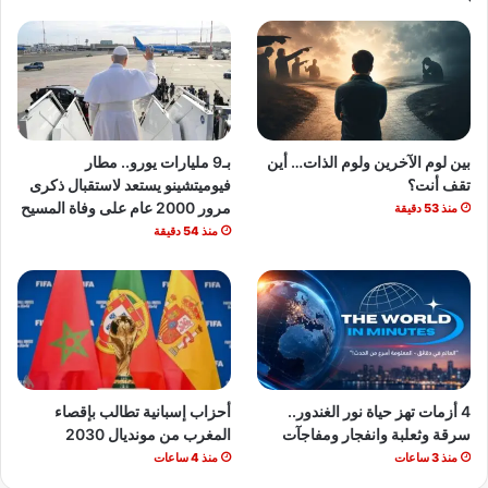
بين لوم الآخرين ولوم الذات… أين
بـ9 مليارات يورو.. مطار
تقف أنت؟
فيوميتشينو يستعد لاستقبال ذكرى
مرور 2000 عام على وفاة المسيح
منذ 53 دقيقة
منذ 54 دقيقة
4 أزمات تهز حياة نور الغندور..
أحزاب إسبانية تطالب بإقصاء
سرقة وثعلبة وانفجار ومفاجآت
المغرب من مونديال 2030
منذ 3 ساعات
منذ 4 ساعات