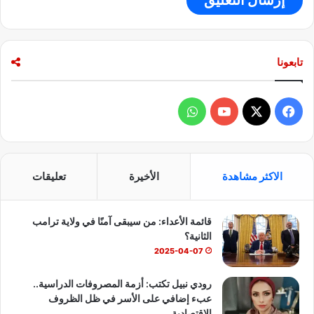
تابعونا
ف
و
ي
X
Y
ا
س
o
ت
الاكثر مشاهدة
الأخيرة
تعليقات
ب
u
س
قائمة الأعداء: من سيبقى آمنًا في ولاية ترامب
و
T
ا
الثانية؟
ك
u
ب
2025-04-07
b
رودي نبيل تكتب: أزمة المصروفات الدراسية..
عبء إضافي على الأسر في ظل الظروف
e
الاقتصادية