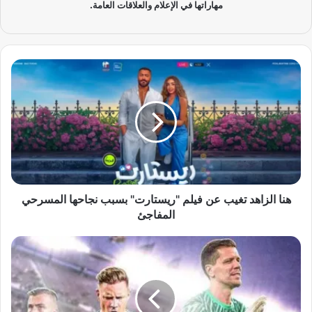
مهاراتها في الإعلام والعلاقات العامة.
ه
ن
ا
ا
ل
ز
ا
ه
د
ت
هنا الزاهد تغيب عن فيلم "ريستارت" بسبب نجاحها المسرحي
غ
المفاجئ
ي
ب
ب
ع
ر
ن
ش
ف
ل
ي
و