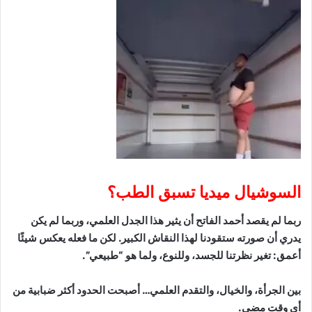
السوشيال ميديا تسبق الطب؟
ربما لم يقصد أحمد الفاتح أن يثير هذا الجدل العلمي، وربما لم يكن
يدري أن صورته ستقودنا لهذا النقاش الكبير. لكن ما فعله يعكس شيئًا
أعمق: تغير نظرتنا للجسد، وللنوع، ولما هو “طبيعي”.
بين الجرأة، والخيال، والتقدم العلمي… أصبحت الحدود أكثر ضبابية من
أي وقت مضى.