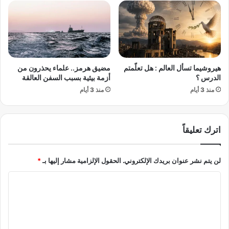
ل
ف
م
ي
س
ا
ر
ل
ح
م
ي
ي
هيروشيما تسأل العالم : هل تعلّمتم
مضيق هرمز.. علماء يحذرون من
ا
ر
الدرس ؟
أزمة بيئية بسبب السفن العالقة
ل
ك
منذ 3 أيام
منذ 3 أيام
م
ا
ف
ت
ا
و
ج
ا
اترك تعليقاً
ئ
ل
ص
ي
لن يتم نشر عنوان بريدك الإلكتروني.
الحقول الإلزامية مشار إليها بـ
*
ف
ا
ي
ل
ت
ع