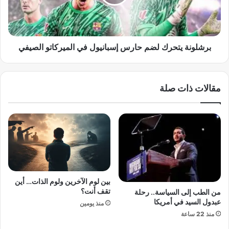
ل
ن
م
ة
"
ي
ر
ت
ي
ح
برشلونة يتحرك لضم حارس إسبانيول في الميركاتو الصيفي
س
ر
ت
ك
ا
ل
مقالات ذات صلة
ر
ض
ت
م
"
ح
ب
ا
س
ر
ب
س
ب
إ
ن
س
ج
ب
بين لوم الآخرين ولوم الذات… أين
ا
ا
تقف أنت؟
من الطب إلى السياسة.. رحلة
ح
ن
عبدول السيد في أمريكا
منذ يومين
ه
ي
منذ 22 ساعة
ا
و
ا
ل