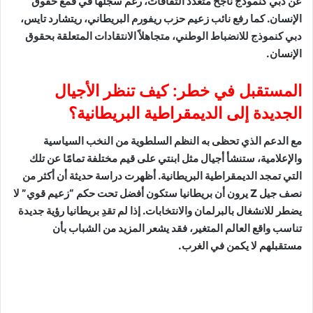
عن دبي كنموذج ناجح متعدد الثقافات، رغم سجلها في قمع حقوق
الإنسان. كما رفع نائب زعيم حزب ريفورم البريطاني، ريتشارد تايس،
دبي كنموذج للانضباط الوطني، متجاهلاً الانتقادات المتعلقة بحقوق
الإنسان.
المستقبل في خطر: كيف تنظر الأجيال
الجديدة إلى الديمقراطية البريطانية؟
مع الدعم الذي تحظى به النظم السلطوية من النخب السياسية
والإعلامية، ستنشأ أجيال مثل ابنتي على قيم مختلفة تمامًا عن تلك
التي تمجد الديمقراطية البريطانية. أظهرت دراسة حديثة أن أكثر من
نصف جيل Z يرون أن بريطانيا ستكون أفضل تحت حكم “زعيم قوي” لا
يضطر للانشغال بالبرلمان والانتخابات. إذا لم تقدِ بريطانيا رؤية جديدة
تناسب واقع العالم المتغير، فقد يشعر المزيد من الشباب بأن
مستقبلهم لا يكمن في الغرب.