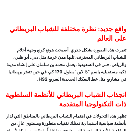
واقع جديد: نظرة مختلفة للشباب البريطاني
على العالم
تغيرت هذه الصورة بشكل جذري. أصبحت هونغ كونغ وجهة أحلام
للشباب البريطاني المحترف، تليها مدن عربية مثل دبي، أبو ظبي،
والرياض. حتى في السعودية، يعمل محمد بن سلمان على إنشاء مدينة
ذكية مستقبلية باسم “ذا لاين” بطول 170 كم، في حين تتعثر بريطانيا
في مشاريع مثل خط السكك الحديدية السريع HS2.
انجذاب الشباب البريطاني للأنظمة السلطوية
ذات التكنولوجيا المتقدمة
تظهر هذه التحولات في اهتمام الشباب البريطاني بالمناطق التي تُدار
بأنظمة سياسية استبدادية تمتلك تقنيات متطورة ومستوى عالٍ من
الرفاهية. الأندية الرياضية التي يشجعونها غالباً ما تكون مملوكة لأمراء