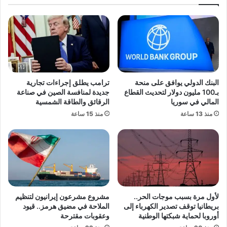
ن
ر
إ
ق
ج
م
ا
ي
ز
.
ة
.
ع
خ
ي
البنك الدولي يوافق على منحة
ترامب يطلق إجراءات تجارية
ط
د
بـ100 مليون دولار لتحديث القطاع
جديدة لمنافسة الصين في صناعة
و
ا
المالي في سوريا
الرقائق والطاقة الشمسية
ا
ل
منذ 13 ساعة
منذ 15 ساعة
ت
أ
م
ض
د
ح
ر
ى
و
2
س
0
ة
2
و
5
لأول مرة بسبب موجات الحر..
مشروع مشرعون إيرانيون لتنظيم
ن
ف
بريطانيا توقف تصدير الكهرباء إلى
الملاحة في مضيق هرمز.. قيود
ج
ي
أوروبا لحماية شبكتها الوطنية
وعقوبات مقترحة
ا
ا