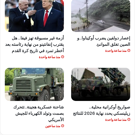
إعصار دولفين يضرب أوكيناوا..و
أزمة غير مسبوقة تهز فيفا.. هل
الصين تغلق الموانئ
يقترب إنفانتينو من نهاية رئاسته بعد
أخطر تمرد في تاريخ كرة القدم
منذ ساعة واحدة
منذ ساعة واحدة
صواريخ أوكرانية محلية..
شاحنة عسكرية هجينة..تتحرك
زيلينسكي يحدد نهاية 2026 للنتائج
بصمت وتولد الكهرباء للجيش
الأمريكي
منذ ساعة واحدة
منذ ساعتين