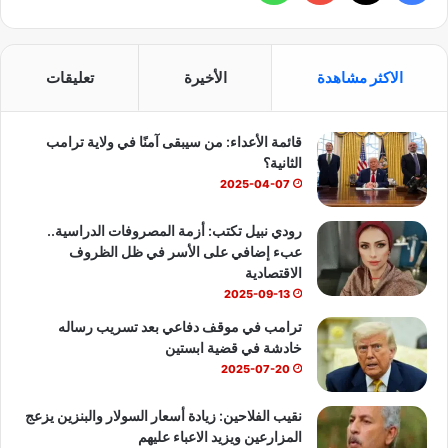
ي
X
Y
ا
س
o
ت
الاكثر مشاهدة
الأخيرة
تعليقات
ب
u
س
قائمة الأعداء: من سيبقى آمنًا في ولاية ترامب
و
T
ا
الثانية؟
ك
u
ب
2025-04-07
b
رودي نبيل تكتب: أزمة المصروفات الدراسية..
عبء إضافي على الأسر في ظل الظروف
e
الاقتصادية
2025-09-13
ترامب في موقف دفاعي بعد تسريب رساله
خادشة في قضية ابستين
2025-07-20
نقيب الفلاحين: زيادة أسعار السولار والبنزين يزعج
المزارعين ويزيد الاعباء عليهم