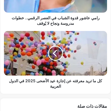
ش
و
ر
ق
رامي عاشور قدوة الشباب في العصر الرقمي.. خطوات
د
مدروسة ونجاح لا يُوقف
و
ة
ك
ا
ل
ل
م
ش
ا
ب
ت
ا
ر
ب
ي
ف
د
ي
م
ا
ع
كل ما تريد معرفته عن إجازة عيد الأضحى 2025 في الدول
ل
ر
العربية
ع
ف
ص
ت
ر
ه
مقالات ذات صلة
ا
ع
ل