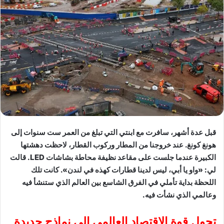
قبل عدة أشهر، سافرت مع ابنتي التي تبلغ من العمر ست سنوات إلى
هونغ كونغ. عند خروجنا من المطار وركوب القطار، لاحظت دهشتها
الكبيرة عندما جلست على مقاعد نظيفة محاطة بشاشات LED. قالت
لي: «واو يا أبي، ليس لدينا قطارات كهذه في لندن». كانت تلك
اللحظة بداية تأملي في الفرق الشاسع بين العالم الذي ستنشأ فيه
وعالمي الذي نشأت فيه.
تحول قوة الاقتصاد العالمي إلى نماذج جديدة