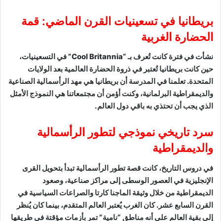
بريطانيا في تسعينيات القرن الماضي: قمة
الحضارة الغربية
نشأت في فترة كانت تُعرف بـ “Cool Britannia” في التسعينيات،
حين كانت بريطانيا تُعتبر في ذروة الحضارة العالمية بعد الولايات
المتحدة. تعلمنا في المدرسة أن بريطانيا هي مهد الرأسمالية الصناعية
والديمقراطية البرلمانية، وكنت أؤمن أن مجتمعاتنا هي النموذج الأمثل
الذي يجب أن تحتذي به باقي دول العالم.
سرد تاريخي نموذجي لتطور الرأسمالية
والديمقراطية
في دروس التاريخ، كانت قصة تطور الرأسمالية تبدأ بتحويل القرى
الإنجليزية في العصور الوسطى إلى مراكز صناعية، وصعود
الديمقراطية من خلال وثيقة الماجنا كارتا والصراعات السياسية في
القرن السابع عشر. كان الغرب يُعتبر العالم المتقدم، بينما كان يُنظر
إلى بقية العالم على أنه مناطق “نامية” تمر بأزمات مؤقتة في طريقها