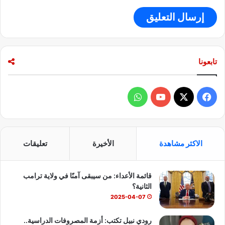
تابعونا
ف
و
ي
X
Y
ا
س
o
ت
الاكثر مشاهدة
الأخيرة
تعليقات
ب
u
س
قائمة الأعداء: من سيبقى آمنًا في ولاية ترامب
و
T
ا
الثانية؟
ك
u
ب
2025-04-07
b
رودي نبيل تكتب: أزمة المصروفات الدراسية..