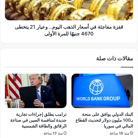
ف
ت
ا
ع
ج
ل
ئ
ي
ة
قفزة مفاجئة في أسعار الذهب اليوم.. وعيار 21 يتخطى
ق
ف
4670 جنيهًا للمرة الأولى
خ
ي
ط
أ
ة
س
مقالات ذات صلة
ت
ع
ر
ا
ا
ر
م
ا
ب
ل
ل
ذ
ت
ه
ق
ب
ل
ا
البنك الدولي يوافق على منحة
ترامب يطلق إجراءات تجارية
ي
ل
بـ100 مليون دولار لتحديث القطاع
جديدة لمنافسة الصين في صناعة
ص
ي
المالي في سوريا
الرقائق والطاقة الشمسية
م
و
منذ 15 ساعة
منذ 17 ساعة
و
م