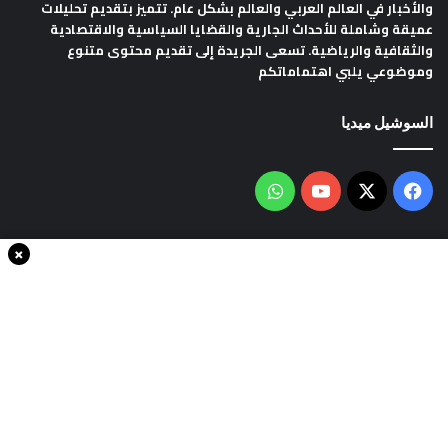
والأخبار في العالم العربي والعالم بشكل عام. تتميز بتقديم تحليلات
عميقة وشاملة للأحداث الجارية والقضايا السياسية والاقتصادية
والثقافية والرياضية. تسعى الجريدة إلى تقديم محتوى متنوع
وموضوعي يلبي اهتماماتكم
السوشيل ميديا
فيسبوك
‫X
‫YouTube
واتساب
×
سياسة الخصوصية
من نحن
اتصل بنا
انضم الينا
حقوق النشر © 2020، جميع الحقوق محفوظة لجريدةThe world in minutes
| تصميم وتطوير
شركة سايت سناب