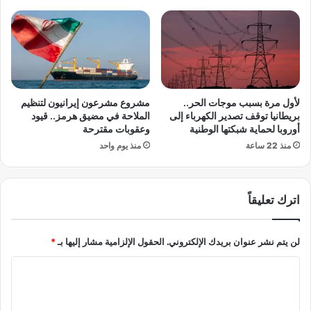
ظ
.
ف
.
ي
و
ا
ع
ل
ي
ح
ا
ك
ر
لأول مرة بسبب موجات الحر..
مشروع مشرعون إيرانيون لتنظيم
و
2
بريطانيا توقف تصدير الكهرباء إلى
الملاحة في مضيق هرمز.. قيود
م
1
أوروبا لحماية شبكتها الوطنية
وعقوبات مقترحة
ة
ي
منذ 22 ساعة
منذ يوم واحد
ا
ت
ل
خ
ف
ط
ي
اترك تعليقاً
ى
د
4
ر
6
لن يتم نشر عنوان بريدك الإلكتروني.
الحقول الإلزامية مشار إليها بـ
*
ا
7
ل
0
ا
ي
ج
ة
ن
ل
ي
ت