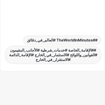
#TheWorldInMinutes #العالم_في_دقائق
#الإقامة_الخاصة #خدمات_شرطية #الأجانب_المقيمون
#القوانين_واللوائح #الاستثمار_في_الخارج #الإقامة_الدائمة
#الاستقرار_في_الخارج