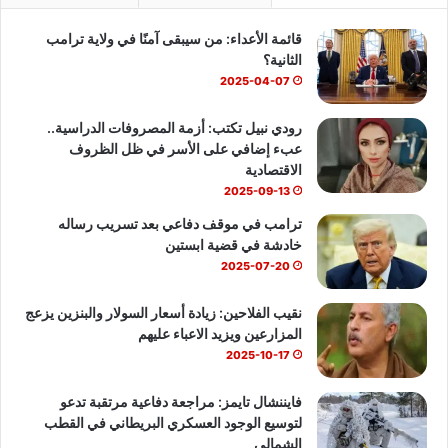
ب
u
س
قائمة الأعداء: من سيبقى آمنًا في ولاية ترامب
و
T
ا
الثانية؟
ك
u
ب
2025-04-07
b
رودي نبيل تكتب: أزمة المصروفات الدراسية..
عبء إضافي على الأسر في ظل الظروف
e
الاقتصادية
2025-09-13
ترامب في موقف دفاعي بعد تسريب رساله
خادشة في قضية ابستين
2025-07-20
نقيب الفلاحين: زيادة أسعار السولار والبنزين يزعج
المزارعين ويزيد الاعباء عليهم
2025-10-17
فايننشال تايمز: مراجعة دفاعية مرتقبة تدعو
لتوسيع الوجود العسكري البريطاني في القطب
الشمالي