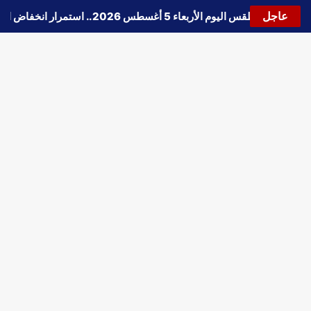
عاجل
🔵
حالة الطقس اليوم الأربعاء 5 أغسطس 2026.. استمرار انخفاض الحرارة وتحذيرات من الشبورة واضطراب الملاحة