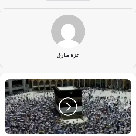
عزة طارق
د
م
و
ع
ا
ل
و
د
ا