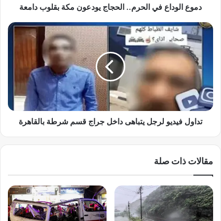
ع
دموع الوداع في الحرم.. الحجاج يودعون مكة بقلوب دامعة
ف
ي
ت
ا
د
ل
ا
ح
و
ر
ل
م
ف
.
ي
.
د
ا
ي
ل
و
تداول فيديو لرجل يتباهى داخل جراج قسم شرطة بالقاهرة
ح
ل
ج
ر
ا
ج
مقالات ذات صلة
ج
ل
ي
ي
و
ت
د
ب
ع
ا
و
ه