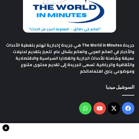
جريدة The World in Minutes
هي جريدة إخبارية تهتم بتغطية الأحداث
والأخبار في العالم العربي والعالم بشكل عام. تتميز بتقديم تحليلات
عميقة وشاملة للأحداث الجارية والقضايا السياسية والاقتصادية
والثقافية والرياضية. تسعى الجريدة إلى تقديم محتوى متنوع
وموضوعي يلبي اهتماماتكم
السوشيل ميديا
فيسبوك
‫X
‫YouTube
واتساب
×
سياسة الخصوصية
من نحن