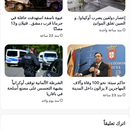
ن
ى
م
د
ك
ا
إعصار دولفين يضرب أوكيناوا..و
عبوة ناسفة استهدفت حافلة في
ة
خ
الصين تغلق الموانئ
جرمانا قرب دمشق.. قتيلان و13
ب
ل
مصابًا
منذ ساعة واحدة
ق
ج
منذ 22 ساعة
ل
ر
و
ا
ب
ج
د
ق
ا
س
م
م
ع
ش
ة
ر
حاكم سبتة: نحو 100 وفاة وآلاف
الشرطة الألمانية توقف أوكرانياً
ط
المهاجرين لا يزالون داخل المدينة
بشبهة التجسس على مصنع أسلحة
ة
في بافاريا
منذ 23 ساعة
ب
منذ يوم واحد
ا
ل
ق
اترك تعليقاً
ا
ه