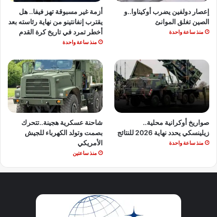
إعصار دولفين يضرب أوكيناوا..و
أزمة غير مسبوقة تهز فيفا.. هل
الصين تغلق الموانئ
يقترب إنفانتينو من نهاية رئاسته بعد
أخطر تمرد في تاريخ كرة القدم
منذ ساعة واحدة
منذ ساعة واحدة
صواريخ أوكرانية محلية..
شاحنة عسكرية هجينة..تتحرك
زيلينسكي يحدد نهاية 2026 للنتائج
بصمت وتولد الكهرباء للجيش
الأمريكي
منذ ساعة واحدة
منذ ساعتين