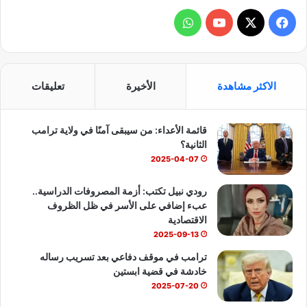
ف
و
ي
X
Y
ا
س
o
ت
الاكثر مشاهدة
الأخيرة
تعليقات
ب
u
س
قائمة الأعداء: من سيبقى آمنًا في ولاية ترامب
و
T
ا
الثانية؟
ك
u
ب
2025-04-07
b
رودي نبيل تكتب: أزمة المصروفات الدراسية..
عبء إضافي على الأسر في ظل الظروف
e
الاقتصادية
2025-09-13
ترامب في موقف دفاعي بعد تسريب رساله
خادشة في قضية ابستين
2025-07-20