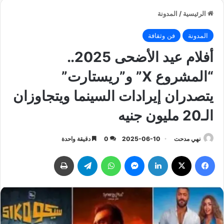
الرئيسية
/
المدونة
المدونة
فن وثقافة
‏أفلام عيد الأضحى 2025..
“المشروع X” و”ريستارت”
يتصدران إيرادات السينما ويتجاوزان
الـ20 مليون جنيه
نهي مدحت
2025-06-10
0
دقيقة واحدة
فيسبوك
‫X
لينكدإن
ماسنجر
واتساب
تيلقرام
طباعة