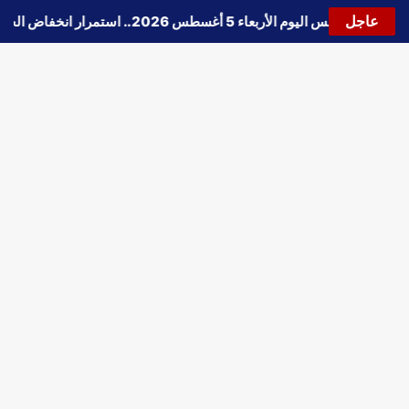
عاجل
🔵
حالة الطقس اليوم الأربعاء 5 أغسطس 2026.. استمرار انخفاض الحرارة وتحذيرات من الشبورة واضطراب الملاحة