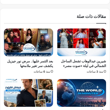
ص
ي
و
ر
ر
ي
مقالات ذات صلة
ة
د
ا
ا
ل
ل
ج
و
د
د
ي
ا
د
د
ة
ا
ب
ل
شيرين عبدالوهاب تشعل الساحل
بعد التنمر عليها.. مرض نور جيزيل
ح
م
الشمالي في ليلة «صوت مصر»
يكشف سر تغير ملامحها
ف
غ
منذ 3 ساعات
منذ 6 ساعات
ل
ر
ج
ب
م
ي
ا
ك
ه
ش
ي
ف
ر
ه
ي
: