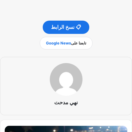
📋 نسخ الرابط
تابعنا على
Google News
نهي مدحت
م