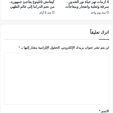
4 أزمات تهز حياة نور الغندور..
كيفانش تاتليتوغ يفاجئ جمهوره..
ع
م
سرقة وثعلبة وانفجار ومفاجآت
من نجم الدراما إلى عالم الطهي
ل
ا
منذ يوم واحد
منذ 3 أيام
ى
ه
ا
و
ل
؟
ش
اترك تعليقاً
ا
ط
ئ
لن يتم نشر عنوان بريدك الإلكتروني.
الحقول الإلزامية مشار إليها بـ
*
ا
ل
ت
ع
ل
ي
ق
*
الاسم
*