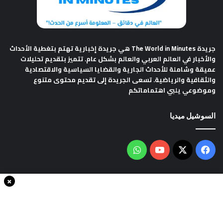
جريدة The World in Minutes
هي جريدة إخبارية تهتم بتغطية الأحداث
والأخبار في العالم العربي والعالم بشكل عام. تتميز بتقديم تحليلات
عميقة وشاملة للأحداث الجارية والقضايا السياسية والاقتصادية
والثقافية والرياضية. تسعى الجريدة إلى تقديم محتوى متنوع
وموضوعي يلبي اهتماماتكم
السوشيل ميديا
فيسبوك
‫X
‫YouTube
واتساب
×
سياسة الخصوصية
من نحن
اتصل بنا