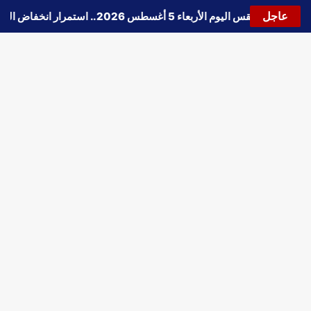
عاجل
🔵
حالة الطقس اليوم الأربعاء 5 أغسطس 2026.. استمرار انخفاض الحرارة وتحذيرات من الشبورة واضطراب الملاحة