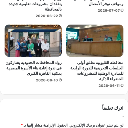
ا
وموقف توفر الأمصال
يتفقدان مشروعات تعليمية جديدة
د
ر
بالمحافظة
2026-07-07
ا
ج
2026-06-22
ء
ي
و
ل
ح
أ
ش
ج
ي
ه
ف
ز
ي
ة
ا
ا
محافظة القليوبية تطلق أولى
رواد المحافظات الحدودية يشاركون
ل
ل
الجلسات التعريفية للدورة الرابعة
في ندوة إعادة بناء الأسرة المصرية
ش
م
للمبادرة الوطنية للمشروعات
بمكتبة القاهرة الكبرى
ا
و
الخضراء الذكية
2026-06-10
ر
ا
2026-06-11
ع
ز
ن
ة
اترك تعليقاً
ي
ت
ر
لن يتم نشر عنوان بريدك الإلكتروني.
الحقول الإلزامية مشار إليها بـ
*
ا