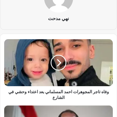
نهي مدحت
و
ف
ا
ه
ت
ا
ج
ر
ا
ل
وفاه تاجر المجوهرات احمد المسلماني بعد اعتداء وحشي في
م
الشارع
ج
و
ب
ه
د