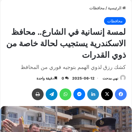
الرئيسية
/
محافظات
محافظات
لمسة إنسانية في الشارع.. محافظ
الاسكندرية يستجيب لحالة خاصة من
ذوي القدرات
كشك رزق لذوي الهمم بتوجيه فوري من المحافظ
نهي مدحت
2025-06-12
0
دقيقة واحدة
فيسبوك
‫X
لينكدإن
ماسنجر
واتساب
تيلقرام
طباعة