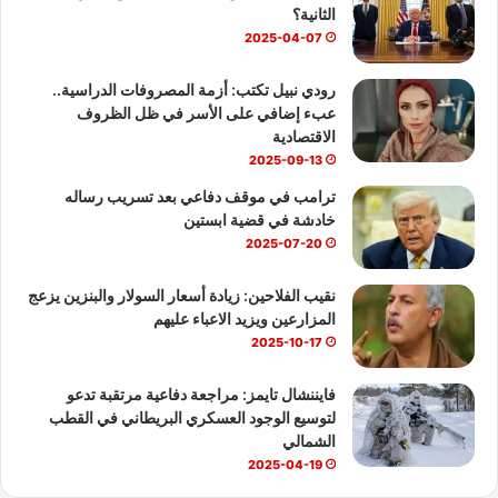
الثانية؟
ك
u
ب
2025-04-07
b
رودي نبيل تكتب: أزمة المصروفات الدراسية..
عبء إضافي على الأسر في ظل الظروف
e
الاقتصادية
2025-09-13
ترامب في موقف دفاعي بعد تسريب رساله
خادشة في قضية ابستين
2025-07-20
نقيب الفلاحين: زيادة أسعار السولار والبنزين يزعج
المزارعين ويزيد الاعباء عليهم
2025-10-17
فايننشال تايمز: مراجعة دفاعية مرتقبة تدعو
لتوسيع الوجود العسكري البريطاني في القطب
الشمالي
2025-04-19